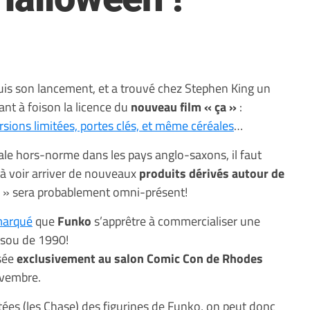
uis son lancement, et a trouvé chez Stephen King un
ant à foison la licence du
nouveau film « ça »
:
rsions limitées, portes clés, et même céréales
…
le hors-norme dans les pays anglo-saxons, il faut
à voir arriver de nouveaux
produits dérivés autour de
» sera probablement omni-présent!
marqué
que
Funko
s’apprêtre à commercialiser une
e-sou de 1990!
osée
exclusivement au salon Comic Con de Rhodes
ovembre.
tées (les Chase) des figurines de Funko, on peut donc