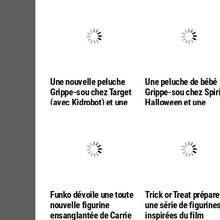
Une nouvelle peluche
Une peluche de bébé
Grippe-sou chez Target
Grippe-sou chez Spiri
(avec Kidrobot) et une
Halloween et une
figurine Pennywise chez
figurine 1/6 de Gripp
Funko en mystere
sou chez Inart
Funko dévoile une toute
Trick or Treat prépare
nouvelle figurine
une série de figurine
ensanglantée de Carrie
inspirées du film