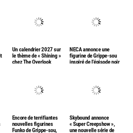
Un calendrier 2027 sur
NECA annonce une
t
le thème de « Shining »
figurine de Grippe-sou
chez The Overlook
inspiré de l’épisode noir
e-
Connection
et blanc de la série « CA :
Bienvenue à Derry »
Encore de terrifiantes
Skybound annonce
s
nouvelles figurines
« Super Creepshow »,
Funko de Grippe-sou,
une nouvelle série de