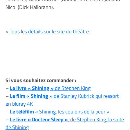
Nicol (Dick Hallorann).
>
Tous les détails sur le site du théâtre
Si vous souhaitez commander :
–
Le livre « Shining »
de Stephen King
–
Le film « Shining »
de Stanley Kubrick qui ressort
en bluray 4K
–
Le téléfilm
« Shining, les couloirs de la peur »
–
Le livre « Docteur Sleep »
, de Stephen King, la suite
de Shining