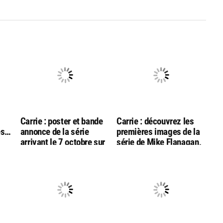
Carrie : poster et bande
Carrie : découvrez les
des…
annonce de la série
premières images de la
arrivant le 7 octobre sur
série de Mike Flanagan,
ne
Amazon Prime Video
prévue en octobre sur
Amazon Prime Video