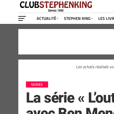
ACTUALITÉ
STEPHEN KING
LES LIV
Les achats réalisés vi
SERIES
La série « L’o
avec Ben Mend