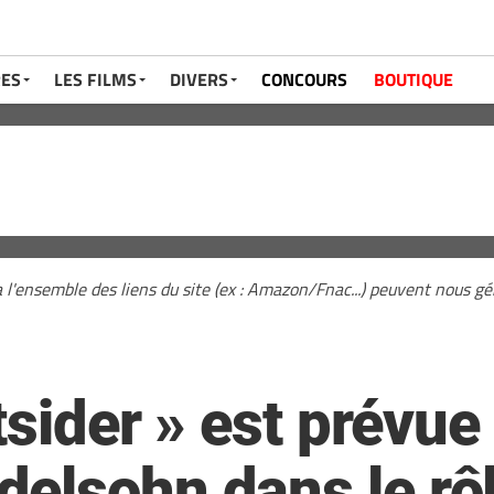
RES
LES FILMS
DIVERS
CONCOURS
BOUTIQUE
a l'ensemble des liens du site (ex : Amazon/Fnac...) peuvent nous 
utsider » est prévu
elsohn dans le rôl