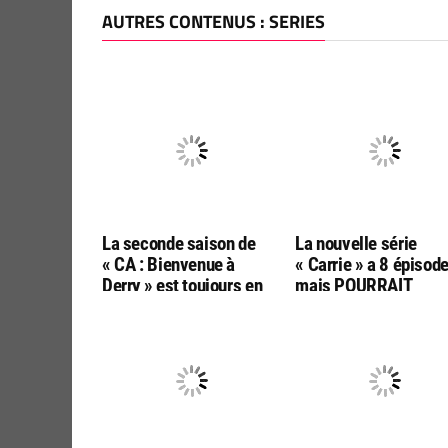
AUTRES CONTENUS : SERIES
La seconde saison de
La nouvelle série
« CA : Bienvenue à
« Carrie » a 8 épiso
Derry » est toujours en
mais POURRAIT
écriture et traitera les
continuer dans une u
horreurs culturelles des
seconde saison…
années 30s