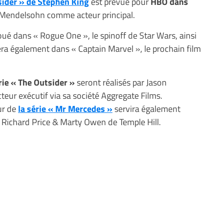
tsider » de Stephen King
est prévue pour
HBO dans
Mendelsohn comme acteur principal.
é dans « Rogue One », le spinoff de Star Wars, ainsi
ra également dans « Captain Marvel », le prochain film
rie « The Outsider »
seront réalisés par Jason
eur exécutif via sa société Aggregate Films.
ur de
la série « Mr Mercedes »
servira également
 Richard Price & Marty Owen de Temple Hill.