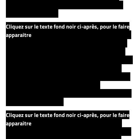
décors désertiques auxquels nous ne sommes pas
habitués chez l’auteur.
Cliquez sur le texte fond noir ci-après, pour le faire
apparaitre
Stephen King mélange les genres, multiplie
les références à certains auteurs (Harlan Coben bien
entendu, mais également à Edgar Poe, dans ce que
l’on imagine une mise en abyme : « Les gens ont l’idée
fausse que Poe écrivait des histoires fantastiques
autour du supernaturel, alors qu’en fait, il écrivait des
histoires réalistes autour de psychologie
inhabituelle ») ainsi qu’aux références culturelles avec
des monstres mexicains.
Cliquez sur le texte fond noir ci-après, pour le faire
apparaitre
Comme à son habitude, il fait quelques
subtiles références à son propre univers, avec
La Tour