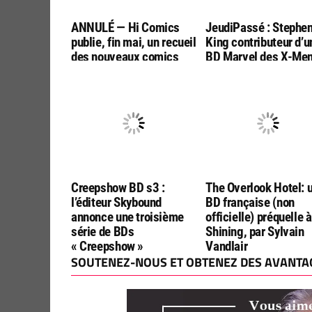
ANNULÉ — Hi Comics
JeudiPassé : Stephe
publie, fin mai, un recueil
King contributeur d’u
des nouveaux comics
BD Marvel des X-Me
« Creepshow »!
contre la faim dans l
monde
Creepshow BD s3 :
The Overlook Hotel: 
l’éditeur Skybound
BD française (non
annonce une troisième
officielle) préquelle à
série de BDs
Shining, par Sylvain
« Creepshow »
Vandlair
SOUTENEZ-NOUS ET OBTENEZ DES AVANTAG