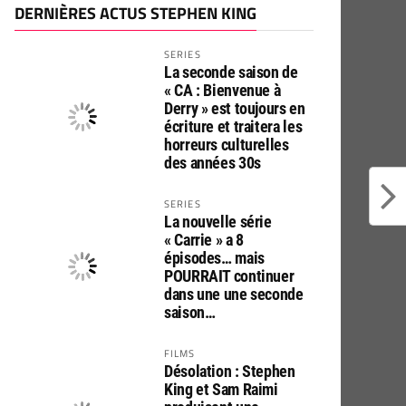
DERNIÈRES ACTUS STEPHEN KING
SERIES
La seconde saison de
« CA : Bienvenue à
Derry » est toujours en
écriture et traitera les
horreurs culturelles
des années 30s
SERIES
La nouvelle série
« Carrie » a 8
épisodes… mais
POURRAIT continuer
dans une une seconde
saison…
FILMS
Désolation : Stephen
King et Sam Raimi