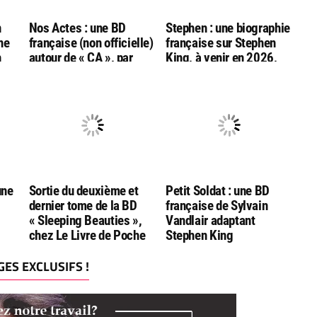
n
Nos Actes : une BD
Stephen : une biographie
ne
française (non officielle)
française sur Stephen
n
autour de « CA », par
King, à venir en 2026,
e
Sylvain Vandlair
chez Ankama
une
Sortie du deuxième et
Petit Soldat : une BD
dernier tome de la BD
française de Sylvain
« Sleeping Beauties »,
Vandlair adaptant
chez Le Livre de Poche
Stephen King
ES EXCLUSIFS !