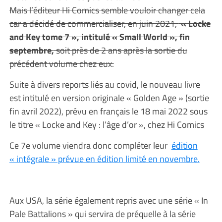
Mais l’éditeur Hi Comics semble vouloir changer cela
car a décidé de commercialiser, en juin 2021,
« Locke
and Key tome 7 », intitulé « Small World », fin
septembre,
soit près de 2 ans après la sortie du
précédent volume chez eux.
Suite à divers reports liés au covid, le nouveau livre
est intitulé en version originale « Golden Age » (sortie
fin avril 2022), prévu en français le 18 mai 2022 sous
le titre « Locke and Key : l’âge d’or », chez Hi Comics
Ce 7e volume viendra donc compléter leur
édition
« intégrale » prévue en édition limité en novembre.
Aux USA, la série également repris avec une série « In
Pale Battalions » qui servira de préquelle à la série