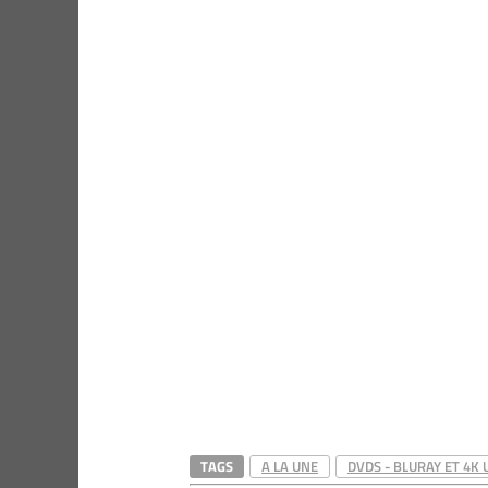
TAGS
A LA UNE
DVDS - BLURAY ET 4K 