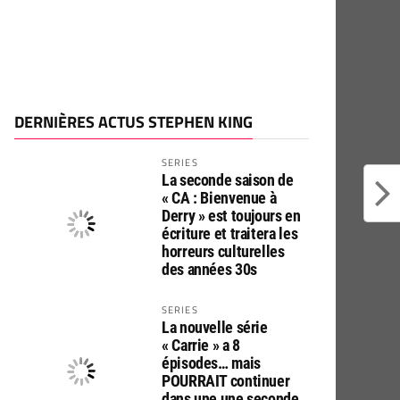
DERNIÈRES ACTUS STEPHEN KING
SERIES
La seconde saison de
« CA : Bienvenue à
Derry » est toujours en
écriture et traitera les
horreurs culturelles
des années 30s
SERIES
La nouvelle série
« Carrie » a 8
épisodes… mais
POURRAIT continuer
dans une une seconde