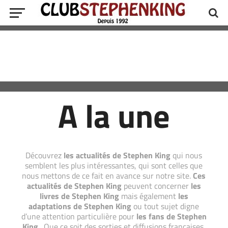
A la une
Découvrez
les actualités de Stephen King
qui nous
semblent les plus intéressantes, qui sont celles que
nous mettons de ce fait en avance sur notre site.
Ces
actualités de Stephen King
peuvent concerner
les
livres de Stephen King
mais également
les
adaptations de Stephen King
ou tout sujet digne
d’une attention particulière pour
les fans de Stephen
King
. Que ce soit des sorties et diffusions françaises,