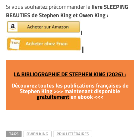
Si vous souhaitez précommander le
livre SLEEPING
BEAUTIES de Stephen King et Owen King :
LA BIBLIOGRAPHIE DE STEPHEN KING (2026) :
Découvrez toutes les publications françaises de
Stephen King >>> maintenant disponible
gratuitement
en ebook <<<
TAGS
OWEN KING
PRIX LITTÉRAIRES