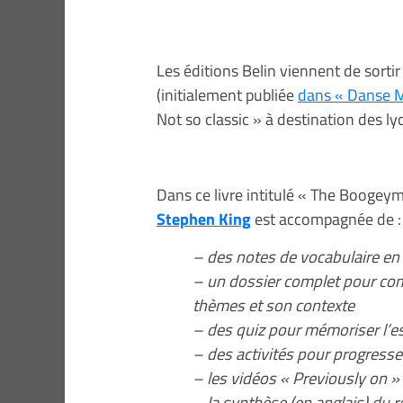
Les éditions Belin viennent de sorti
(initialement publiée
dans « Danse 
Not so classic » à destination des ly
Dans ce livre intitulé « The Boogeyman
Stephen King
est accompagnée de :
– des notes de vocabulaire en 
– un dossier complet pour co
thèmes et son contexte
– des quiz pour mémoriser l’es
– des activités pour progresser
– les vidéos « Previously on »
– la synthèse (en anglais) du r