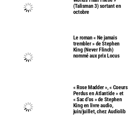
(Talisman 3) sortant en
octobre
Le roman « Ne jamais
trembler » de Stephen
King (Never Flinch)
nommé aux prix Locus
« Rose Madder », « Coeurs
Perdus en Atlantide » et
« Sac d’os » de Stephen
King en livre audio,
juin/juillet, chez Audiolib