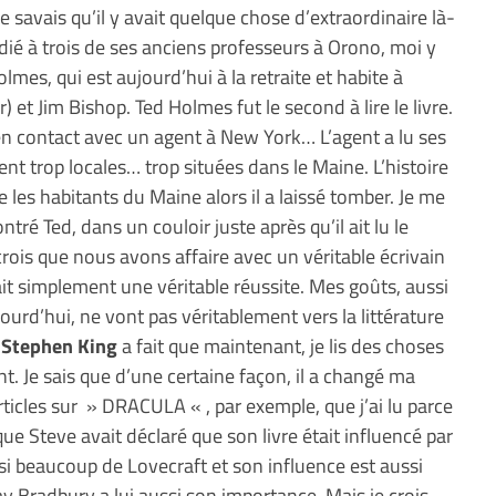
e savais qu’il y avait quelque chose d’extraordinaire là-
dié à trois de ses anciens professeurs à Orono, moi y
mes, qui est aujourd’hui à la retraite et habite à
et Jim Bishop. Ted Holmes fut le second à lire le livre.
e en contact avec un agent à New York… L’agent a lu ses
ient trop locales… trop situées dans le Maine. L’histoire
 les habitants du Maine alors il a laissé tomber. Je me
tré Ted, dans un couloir juste après qu’il ait lu le
 crois que nous avons affaire avec un véritable écrivain
it simplement une véritable réussite. Mes goûts, aussi
ourd’hui, ne vont pas véritablement vers la littérature
c
Stephen King
a fait que maintenant, je lis des choses
t. Je sais que d’une certaine façon, il a changé ma
articles sur » DRACULA « , par exemple, que j’ai lu parce
ue Steve avait déclaré que son livre était influencé par
i beaucoup de Lovecraft et son influence est aussi
y Bradbury a lui aussi son importance. Mais je crois