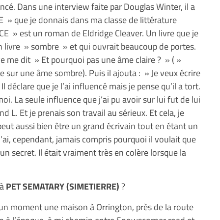
uencé. Dans une interview faite par Douglas Winter, il a
 » que je donnais dans ma classe de littérature
 » est un roman de Eldridge Cleaver. Un livre que je
n livre » sombre » et qui ouvrait beaucoup de portes.
ve me dit » Et pourquoi pas une âme claire ? » ( »
e sur une âme sombre). Puis il ajouta : » Je veux écrire
l déclare que je l’ai influencé mais je pense qu’il a tort.
i. La seule influence que j’ai pu avoir sur lui fut de lui
d L. Et je prenais son travail au sérieux. Et cela, je
 peut aussi bien être un grand écrivain tout en étant un
’ai, cependant, jamais compris pourquoi il voulait que
n secret. Il était vraiment très en colère lorsque la
 à
PET SEMATARY (SIMETIERRE)
?
 un moment une maison à Orrington, près de la route