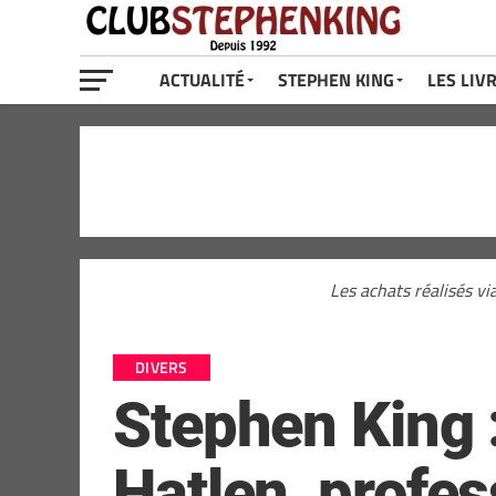
ACTUALITÉ
STEPHEN KING
LES LIV
Les achats réalisés vi
DIVERS
Stephen King :
Hatlen, profes