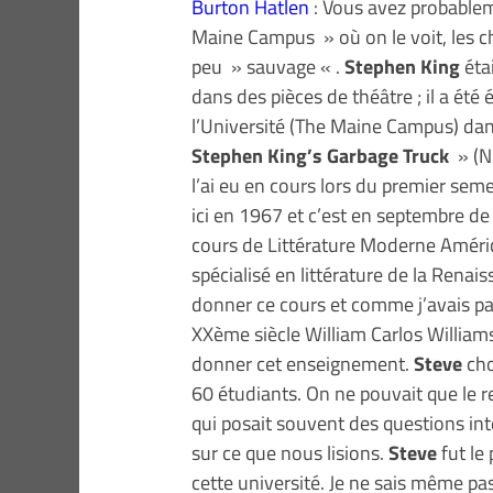
Burton Hatlen
: Vous avez probablem
Maine Campus » où on le voit, les chev
peu » sauvage « .
Stephen King
étai
dans des pièces de théâtre ; il a été 
l’Université (The Maine Campus) dans 
Stephen King’s Garbage Truck
» (ND
l’ai eu en cours lors du premier seme
ici en 1967 et c’est en septembre 
cours de Littérature Moderne América
spécialisé en littérature de la Rena
donner ce cours et comme j’avais 
XXème siècle William Carlos Williams
donner cet enseignement.
Steve
cho
60 étudiants. On ne pouvait que le re
qui posait souvent des questions int
sur ce que nous lisions.
Steve
fut le
cette université. Je ne sais même pas