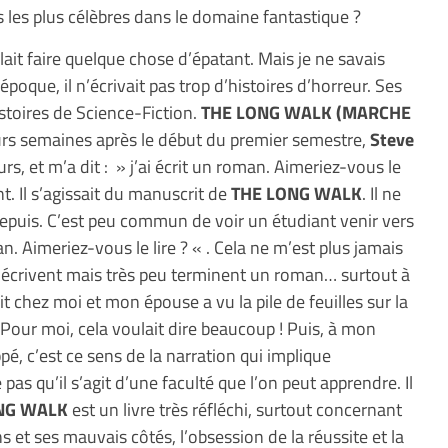
s les plus célèbres dans le domaine fantastique ?
llait faire quelque chose d’épatant. Mais je ne savais
’époque, il n’écrivait pas trop d’histoires d’horreur. Ses
istoires de Science-Fiction.
THE LONG WALK (MARCHE
urs semaines après le début du premier semestre,
Steve
rs, et m’a dit : » j’ai écrit un roman. Aimeriez-vous le
nt. Il s’agissait du manuscrit de
THE LONG WALK
. Il ne
 depuis. C’est peu commun de voir un étudiant venir vers
n. Aimeriez-vous le lire ? « . Cela ne m’est plus jamais
 écrivent mais très peu terminent un roman… surtout à
it chez moi et mon épouse a vu la pile de feuilles sur la
t. Pour moi, cela voulait dire beaucoup ! Puis, à mon
appé, c’est ce sens de la narration qui implique
pas qu’il s’agit d’une faculté que l’on peut apprendre. Il
NG WALK
est un livre très réfléchi, surtout concernant
s et ses mauvais côtés, l’obsession de la réussite et la