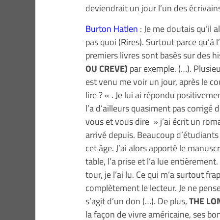
deviendrait un jour l’un des écrivain
Burton Hatlen
: Je me doutais qu’il a
pas quoi (Rires). Surtout parce qu’à l
premiers livres sont basés sur des h
OU CREVE)
par exemple. (…). Plusie
est venu me voir un jour, après le cou
lire ? « . Je lui ai répondu positiveme
l’a d’ailleurs quasiment pas corrigé
vous et vous dire » j’ai écrit un roma
arrivé depuis. Beaucoup d’étudiants
cet âge. J’ai alors apporté le manuscr
table, l’a prise et l’a lue entièremen
tour, je l’ai lu. Ce qui m’a surtout fr
complètement le lecteur. Je ne pense 
s’agit d’un don (…). De plus,
THE LO
la façon de vivre américaine, ses bon