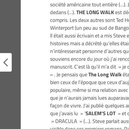
société américaine tout entière (…). J
dedans (…).
THE LONG WALK
est dé
compris. Les deux autres sont Ted Hol
Winterport (un peu au sud de Bangor) 
Il était aussi écrivain et a mis Stev
histoires mais a décrété qu’elles éta
n’intéresserait personne d’autres que
souviens encore du jour où j’ai rencon
manuscrit. C’est là qu’il m’a dit » je
« . Je pensais que
The Long Walk
éta
bien ceux de l’époque que ceux d’auj
populaire, même si ma relation ave
que je n’aurais jamais lues auparavan
façon de vivre. J’ai publié quelques 
que j’avais lu » ‘
SALEM’S LOT
» et q
» DRACULA » (…). Steve parlait auss
visible dans ses premiers romans. Ra