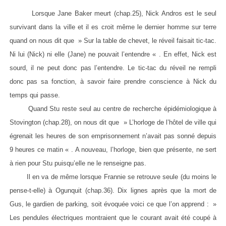
Lorsque Jane Baker meurt (chap.25), Nick Andros est le seul
survivant dans la ville et il es croit même le dernier homme sur terre
quand on nous dit que » Sur la table de chevet, le réveil faisait tic-tac.
Ni lui (Nick) ni elle (Jane) ne pouvait l’entendre « . En effet, Nick est
sourd, il ne peut donc pas l’entendre. Le tic-tac du réveil ne rempli
donc pas sa fonction, à savoir faire prendre conscience à Nick du
temps qui passe.
Quand Stu reste seul au centre de recherche épidémiologique à
Stovington (chap.28), on nous dit que » L’horloge de l’hôtel de ville qui
égrenait les heures de son emprisonnement n’avait pas sonné depuis
9 heures ce matin « . A nouveau, l’horloge, bien que présente, ne sert
à rien pour Stu puisqu’elle ne le renseigne pas.
Il en va de même lorsque Frannie se retrouve seule (du moins le
pense-t-elle) à Ogunquit (chap.36). Dix lignes après que la mort de
Gus, le gardien de parking, soit évoquée voici ce que l’on apprend : »
Les pendules électriques montraient que le courant avait été coupé à