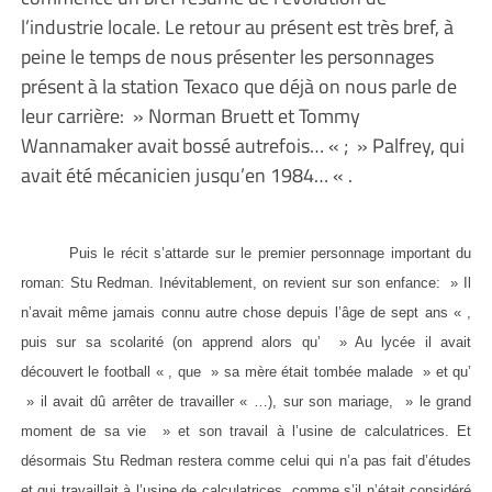
l’industrie locale. Le retour au présent est très bref, à
peine le temps de nous présenter les personnages
présent à la station Texaco que déjà on nous parle de
leur carrière: » Norman Bruett et Tommy
Wannamaker avait bossé autrefois… « ; » Palfrey, qui
avait été mécanicien jusqu’en 1984… « .
Puis le récit s’attarde sur le premier personnage important du
roman: Stu Redman. Inévitablement, on revient sur son enfance: » Il
n’avait même jamais connu autre chose depuis l’âge de sept ans « ,
puis sur sa scolarité (on apprend alors qu’ » Au lycée il avait
découvert le football « , que » sa mère était tombée malade » et qu’
» il avait dû arrêter de travailler « …), sur son mariage, » le grand
moment de sa vie » et son travail à l’usine de calculatrices. Et
désormais Stu Redman restera comme celui qui n’a pas fait d’études
et qui travaillait à l’usine de calculatrices, comme s’il n’était considéré