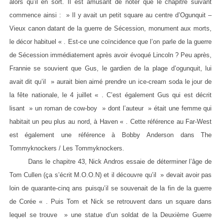
alors qu’il en sort. Il est amusant de noter que le chapitre suivant
commence ainsi : » Il y avait un petit square au centre d’Ogunquit –
Vieux canon datant de la guerre de Sécession, monument aux morts,
le décor habituel « . Est-ce une coïncidence que l’on parle de la guerre
de Sécession immédiatement après avoir évoqué Lincoln ? Peu après,
Frannie se souvient que Gus, le gardien de la plage d’ogunquit, lui
avait dit qu’il » aurait bien aimé prendre un ice-cream soda le jour de
la fête nationale, le 4 juillet « . C’est également Gus qui est décrit
lisant » un roman de cow-boy » dont l’auteur » était une femme qui
habitait un peu plus au nord, à Haven « . Cette référence au Far-West
est également une référence à Bobby Anderson dans The
Tommyknockers / Les Tommyknockers.
Dans le chapitre 43, Nick Andros essaie de déterminer l’âge de
Tom Cullen (ça s’écrit M.O.O.N) et il découvre qu’il » devait avoir pas
loin de quarante-cinq ans puisqu’il se souvenait de la fin de la guerre
de Corée « . Puis Tom et Nick se retrouvent dans un square dans
lequel se trouve » une statue d’un soldat de la Deuxième Guerre