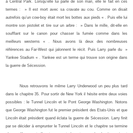
à Central Park. Lorsqu’elle lui parle de son mari, elle le fait en ces
termes : » Il est mort avec sa cravate au cou. Comme on disait
autrefois qu’un cow-boy était mort les bottes aux pieds « . Puis elle lui
montre son pistolet et tire sur un arbre : » Dans le mille, dit-elle en
soufflant sur le canon pour chasser la fumée comme dans les
meilleurs westerns « . Nous avons là deux des nombreuses
références au Far-West qui jalonnent le récit. Puis Larry parle du »
Yankee Stadium « . Yankee est un terme qui trouve son origine dans
la guerre de Sécession.
Nous retrouvons le même Larry Underwood un peu plus tard
dans le chapitre 35. Pour sortir de New York il hésite entre deux voies
possibles : le Tunnel Lincoln et le Pont George Washington. Notons
que George Washington fut le premier président des Etats-Unis et que
Lincoln était président quand éclata la guerre de Sécession. Larry finit
par se décider à emprunter le Tunnel Lincoln et le chapitre se termine