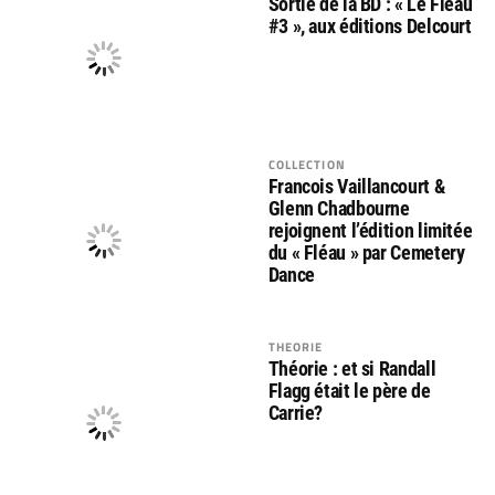
Sortie de la BD : « Le Fléau
#3 », aux éditions Delcourt
COLLECTION
Francois Vaillancourt &
Glenn Chadbourne
rejoignent l’édition limitée
du « Fléau » par Cemetery
Dance
THEORIE
Théorie : et si Randall
Flagg était le père de
Carrie?