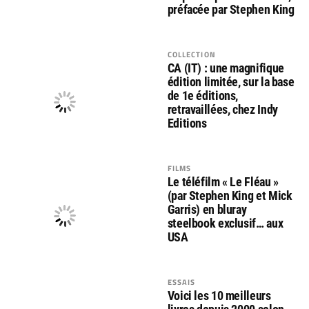
préfacée par Stephen King
COLLECTION
CA (IT) : une magnifique
édition limitée, sur la base
de 1e éditions,
retravaillées, chez Indy
Editions
FILMS
Le téléfilm « Le Fléau »
(par Stephen King et Mick
Garris) en bluray
steelbook exclusif… aux
USA
ESSAIS
Voici les 10 meilleurs