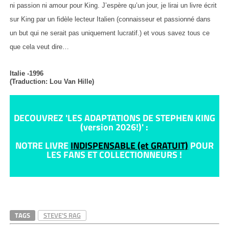
ni passion ni amour pour King. J’espère qu’un jour, je lirai un livre écrit
sur King par un fidèle lecteur Italien (connaisseur et passionné dans
un but qui ne serait pas uniquement lucratif.) et vous savez tous ce
que cela veut dire…
Italie -1996
(Traduction: Lou Van Hille)
DECOUVREZ 'LES ADAPTATIONS DE STEPHEN KING
(version 2026!)' :
NOTRE LIVRE
INDISPENSABLE (et GRATUIT)
POUR
LES FANS ET COLLECTIONNEURS !
TAGS
STEVE'S RAG