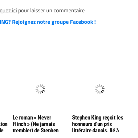
iquez ici
pour laisser un commentaire
NG? Rejoignez notre groupe Facebook !
g
Le roman « Never
Stephen King reçoit les
tion
Flinch » (Ne jamais
honneurs d’un prix
de
trembler) de Stephen
littéraire danois, lié à
King nommé aux
l’auteur Hans Christian