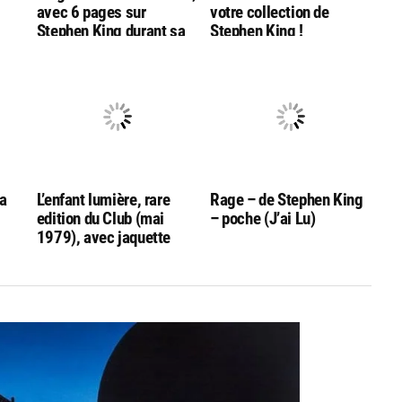
avec 6 pages sur
votre collection de
Stephen King durant sa
Stephen King !
venue en France
La
L’enfant lumière, rare
Rage – de Stephen King
edition du Club (mai
– poche (J’ai Lu)
1979), avec jaquette