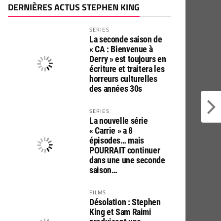
DERNIÈRES ACTUS STEPHEN KING
SERIES
La seconde saison de
« CA : Bienvenue à
Derry » est toujours en
écriture et traitera les
horreurs culturelles
des années 30s
SERIES
La nouvelle série
« Carrie » a 8
épisodes… mais
POURRAIT continuer
dans une une seconde
saison…
FILMS
Désolation : Stephen
King et Sam Raimi