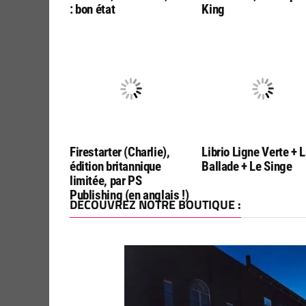
: bon état
King
Firestarter (Charlie),
Librio Ligne Verte + 
édition britannique
Ballade + Le Singe
limitée, par PS
Publishing (en anglais !)
DÉCOUVREZ NOTRE BOUTIQUE :