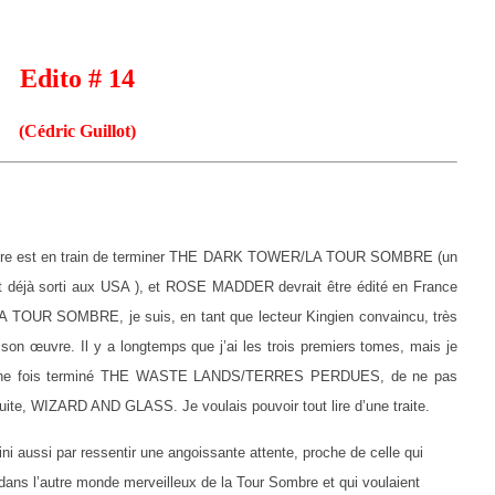
Edito # 14
(Cédric Guillot)
aître est en train de terminer THE DARK TOWER/LA TOUR SOMBRE (un
 est déjà sorti aux USA ), et ROSE MADDER devrait être édité en France
LA TOUR SOMBRE, je suis, en tant que lecteur Kingien convaincu, très
 son œuvre. Il y a longtemps que j’ai les trois premiers tomes, mais je
ûr, une fois terminé THE WASTE LANDS/TERRES PERDUES, de ne pas
suite, WIZARD AND GLASS. Je voulais pouvoir tout lire d’une traite.
 fini aussi par ressentir une angoissante attente, proche de celle qui
dans l’autre monde merveilleux de la Tour Sombre et qui voulaient