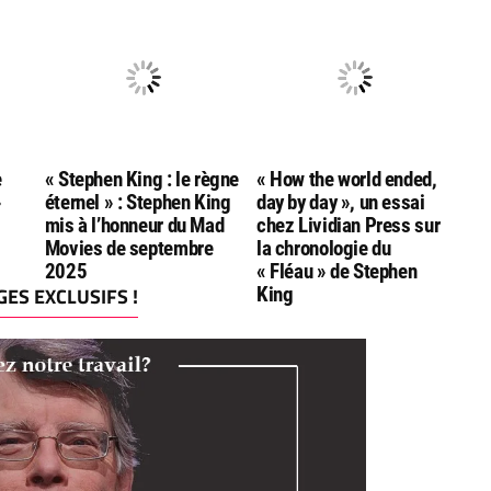
Goodreads Choice
Andersen
Awards
e
« Stephen King : le règne
« How the world ended,
»
éternel » : Stephen King
day by day », un essai
mis à l’honneur du Mad
chez Lividian Press sur
Movies de septembre
la chronologie du
2025
« Fléau » de Stephen
ES EXCLUSIFS !
King