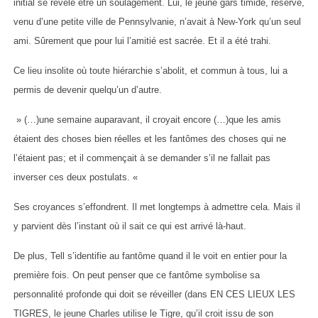
initial se révèle être un soulagement. Lui, le jeune gars timide, réservé,
venu d’une petite ville de Pennsylvanie, n’avait à New-York qu’un seul
ami. Sûrement que pour lui l’amitié est sacrée. Et il a été trahi.
Ce lieu insolite où toute hiérarchie s’abolit, et commun à tous, lui a
permis de devenir quelqu’un d’autre.
» (…)une semaine auparavant, il croyait encore (…)que les amis
étaient des choses bien réelles et les fantômes des choses qui ne
l’étaient pas; et il commençait à se demander s’il ne fallait pas
inverser ces deux postulats. «
Ses croyances s’effondrent. Il met longtemps à admettre cela. Mais il
y parvient dès l’instant où il sait ce qui est arrivé là-haut.
De plus, Tell s’identifie au fantôme quand il le voit en entier pour la
première fois. On peut penser que ce fantôme symbolise sa
personnalité profonde qui doit se réveiller (dans EN CES LIEUX LES
TIGRES, le jeune Charles utilise le Tigre, qu’il croit issu de son