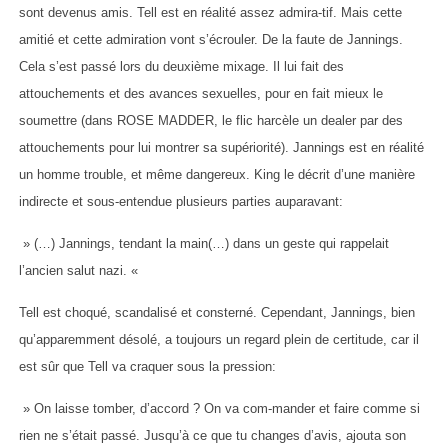
sont devenus amis. Tell est en réalité assez admira-tif. Mais cette
amitié et cette admiration vont s’écrouler. De la faute de Jannings.
Cela s’est passé lors du deuxième mixage. Il lui fait des
attouchements et des avances sexuelles, pour en fait mieux le
soumettre (dans ROSE MADDER, le flic harcèle un dealer par des
attouchements pour lui montrer sa supériorité). Jannings est en réalité
un homme trouble, et même dangereux. King le décrit d’une manière
indirecte et sous-entendue plusieurs parties auparavant:
» (…) Jannings, tendant la main(…) dans un geste qui rappelait
l’ancien salut nazi. «
Tell est choqué, scandalisé et consterné. Cependant, Jannings, bien
qu’apparemment désolé, a toujours un regard plein de certitude, car il
est sûr que Tell va craquer sous la pression:
» On laisse tomber, d’accord ? On va com-mander et faire comme si
rien ne s’était passé. Jusqu’à ce que tu changes d’avis, ajouta son