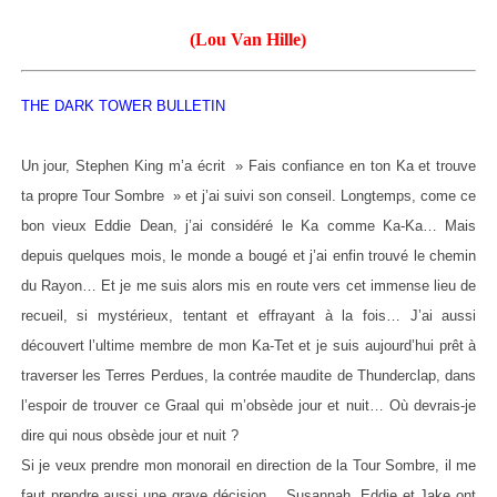
(Lou Van Hille)
THE DARK TOWER BULLETIN
Un jour, Stephen King m’a écrit » Fais confiance en ton Ka et trouve
ta propre Tour Sombre » et j’ai suivi son conseil. Longtemps, come ce
bon vieux Eddie Dean, j’ai considéré le Ka comme Ka-Ka… Mais
depuis quelques mois, le monde a bougé et j’ai enfin trouvé le chemin
du Rayon… Et je me suis alors mis en route vers cet immense lieu de
recueil, si mystérieux, tentant et effrayant à la fois… J’ai aussi
découvert l’ultime membre de mon Ka-Tet et je suis aujourd’hui prêt à
traverser les Terres Perdues, la contrée maudite de Thunderclap, dans
l’espoir de trouver ce Graal qui m’obsède jour et nuit… Où devrais-je
dire qui nous obsède jour et nuit ?
Si je veux prendre mon monorail en direction de la Tour Sombre, il me
faut prendre aussi une grave décision… Susannah, Eddie et Jake ont