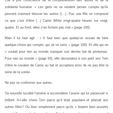
Elle a pris conscience de la compréhension des autres et de la
solidarité humaine: « Les gens ne se rendent jamais compte qu’ils
peuvent vraiment blesser les autres !(…). Pas une fille ne comprend
ce que c’est d’être (…) Carrie White vingt-quatre heures sur vingt-
quatre. Et au fond, elles s’en fichent pas mal » (page 100).
Mais il lui faut agir : « Il faut bien que quelqu’un essaie de faire
quelque chose qui compte, qui ait un sens » (page 100). Et elle qui ne
« voulait pour rien au monde manquer son dernier bal de printemps.
Pour rien au monde » (page 93), elle demandera à son petit ami Tom
d’être le cavalier de Carrie au bal et acceptera ainsi de ne pas être la
reine de la soirée.
Ne pas se conformer aux autres.
Sa nouvelle lucidité l’amène à reconsidérer l’avenir qui lui paraissait si
brillant. A-t-elle choisi Tom parce qu’il était populaire et plaisait aux
autres filles? Ou bien simplement parce qu’ils « étaient bien assortis