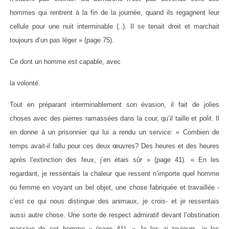
hommes qui rentrent à la fin de la journée, quand ils regagnent leur
cellule pour une nuit interminable (..). Il se tenait droit et marchait
toujours d’un pas léger » (page 75).
Ce dont un homme est capable, avec
la volonté.
Tout en préparant interminablement son évasion, il fait de jolies
choses avec des pierres ramassées dans la cour, qu’il taille et polit. Il
en donne à un prisonnier qui lui a rendu un service: « Combien de
temps avait-il fallu pour ces deux œuvres? Des heures et des heures
après l’extinction des feux, j’en étais sûr » (page 41). « En les
regardant, je ressentais la chaleur que ressent n’importe quel homme
ou femme en voyant un bel objet, une chose fabriquée et travaillée -
c’est ce qui nous distingue des animaux, je crois- et je ressentais
aussi autre chose. Une sorte de respect admiratif devant l’obstination
massive de cet homme » (page 41). « Je les ai toujours, je les