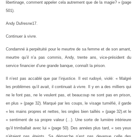
libertinage, comment appeler cela autrement que de la magie? » (page
501).
Andy Dufresne17.
Continuer à vivre.
Condamné à perpétuité pour le meurtre de sa femme et de son amant,
meurtre qu’il n’a pas commis, Andy, trente ans, vice-président du
service financier d’une grande banque, connaît la prison.
Il n’est pas accablé que par l’injustice. Il est rudoyé, violé: « Malgré
les problèmes qu’il avait, il continuait à vivre. Il y en a des milliers qui
ne le font pas, ne le veulent pas, et beaucoup ne sont pas en prison,
en plus » (page 32). Marqué par les coups, le visage tuméfié, il garde
« les mains propres et nettes, les ongles bien taillés » (page 32).et le
« sentiment de sa propre valeur (…). Une sorte de lumière intérieure
qu’il trimballait avec lui » (page 50). Des années plus tard, « ses yeux
n’étaient pas éteints. Sa démarche n’est pas devenue celle des