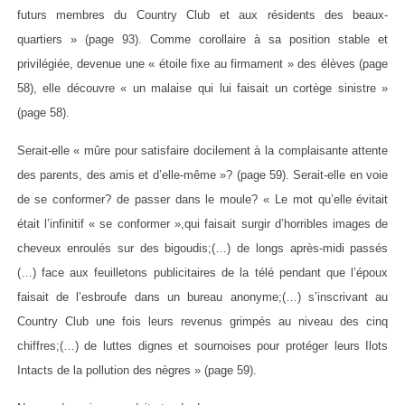
futurs membres du Country Club et aux résidents des beaux-
quartiers » (page 93). Comme corollaire à sa position stable et
privilégiée, devenue une « étoile fixe au firmament » des élèves (page
58), elle découvre « un malaise qui lui faisait un cortège sinistre »
(page 58).
Serait-elle « mûre pour satisfaire docilement à la complaisante attente
des parents, des amis et d’elle-même »? (page 59). Serait-elle en voie
de se conformer? de passer dans le moule? « Le mot qu’elle évitait
était l’infinitif « se conformer »,qui faisait surgir d’horribles images de
cheveux enroulés sur des bigoudis;(…) de longs après-midi passés
(…) face aux feuilletons publicitaires de la télé pendant que l’époux
faisait de l’esbroufe dans un bureau anonyme;(…) s’inscrivant au
Country Club une fois leurs revenus grimpés au niveau des cinq
chiffres;(…) de luttes dignes et sournoises pour protéger leurs Ilots
Intacts de la pollution des nègres » (page 59).