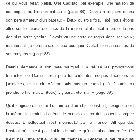
ce qui vous ferait plaisir. Une Cadillac, par exemple, une maison de
campagne, ou bien un bateau » (page 88). Dennis a toujours connu
son père amateur d’un bateau: « Deux ou trois fois, l’été, nous étions
allés sur les bords des lacs de la région, et il s’était informé du prix
des plus petits yachts. J’avais vu une sorte de regret dans ses yeux;
maintenant, je comprenais mieux pourquoi. C’était bien au-dessus de
ses moyens » (page 88).
Dennis demande à son père pourquoi il a refusé les propositions
tentantes de Darnell. Son père lui parle des risques financiers et
judiciaires, et lui dit: »Je ne suis pas un truand (…). J’aurais pu
prendre le fric mais… (toux)… ç’aurait été mal! » (page 89).
Qu’il s’agisse d’un être humain ou d’un objet construit, l’exigence est
la même: le produit doit être de bon aloi et on doit pouvoir compter
dessus. L’intellectuel n’est méprisé13 par le manuel Bill que dès
l’instant où il n’est pas fiable, de même qu’une fabrication ratée. Ce
n’est pas l’intellectuel que Bill méprise -lui-même a fait quelques