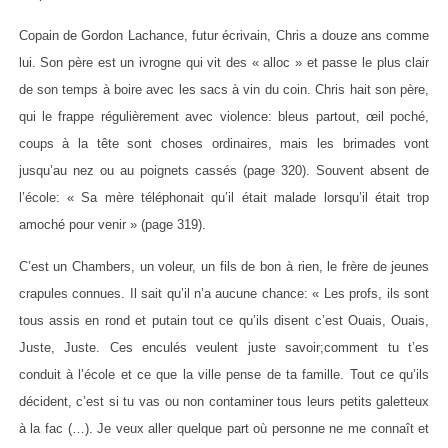
Copain de Gordon Lachance, futur écrivain, Chris a douze ans comme
lui. Son père est un ivrogne qui vit des « alloc » et passe le plus clair
de son temps à boire avec les sacs à vin du coin. Chris hait son père,
qui le frappe régulièrement avec violence: bleus partout, œil poché,
coups à la tête sont choses ordinaires, mais les brimades vont
jusqu’au nez ou au poignets cassés (page 320). Souvent absent de
l’école: « Sa mère téléphonait qu’il était malade lorsqu’il était trop
amoché pour venir » (page 319).
C’est un Chambers, un voleur, un fils de bon à rien, le frère de jeunes
crapules connues. Il sait qu’il n’a aucune chance: « Les profs, ils sont
tous assis en rond et putain tout ce qu’ils disent c’est Ouais, Ouais,
Juste, Juste. Ces enculés veulent juste savoir;comment tu t’es
conduit à l’école et ce que la ville pense de ta famille. Tout ce qu’ils
décident, c’est si tu vas ou non contaminer tous leurs petits galetteux
à la fac (…). Je veux aller quelque part où personne ne me connaît et