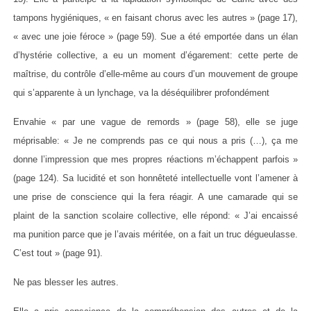
tampons hygiéniques, « en faisant chorus avec les autres » (page 17),
« avec une joie féroce » (page 59). Sue a été emportée dans un élan
d’hystérie collective, a eu un moment d’égarement: cette perte de
maîtrise, du contrôle d’elle-même au cours d’un mouvement de groupe
qui s’apparente à un lynchage, va la déséquilibrer profondément
Envahie « par une vague de remords » (page 58), elle se juge
méprisable: « Je ne comprends pas ce qui nous a pris (…), ça me
donne l’impression que mes propres réactions m’échappent parfois »
(page 124). Sa lucidité et son honnêteté intellectuelle vont l’amener à
une prise de conscience qui la fera réagir. A une camarade qui se
plaint de la sanction scolaire collective, elle répond: « J’ai encaissé
ma punition parce que je l’avais méritée, on a fait un truc dégueulasse.
C’est tout » (page 91).
Ne pas blesser les autres.