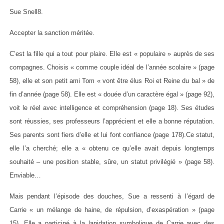
Sue Snell8.
Accepter la sanction méritée.
C’est la fille qui a tout pour plaire. Elle est « populaire » auprès de ses
compagnes. Choisis « comme couple idéal de l’année scolaire » (page
58), elle et son petit ami Tom « vont être élus Roi et Reine du bal » de
fin d’année (page 58). Elle est « douée d’un caractère égal » (page 92),
voit le réel avec intelligence et compréhension (page 18). Ses études
sont réussies, ses professeurs l’apprécient et elle a bonne réputation.
Ses parents sont fiers d’elle et lui font confiance (page 178).Ce statut,
elle l’a cherché; elle a « obtenu ce qu’elle avait depuis longtemps
souhaité – une position stable, sûre, un statut privilégié » (page 58).
Enviable…
Mais pendant l’épisode des douches, Sue a ressenti à l’égard de
Carrie « un mélange de haine, de répulsion, d’exaspération » (page
15). Elle a participé à la lapidation symbolique de Carrie avec des