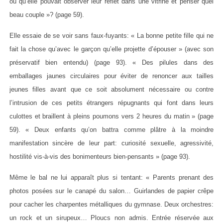
ou qu’elle pouvait observer leur reflet dans une vitrine et penser quel
beau couple »? (page 59).
Elle essaie de se voir sans faux-fuyants: « La bonne petite fille qui ne
fait la chose qu’avec le garçon qu’elle projette d’épouser » (avec son
préservatif bien entendu) (page 93). « Des pilules dans des
emballages jaunes circulaires pour éviter de renoncer aux tailles
jeunes filles avant que ce soit absolument nécessaire ou contre
l’intrusion de ces petits étrangers répugnants qui font dans leurs
culottes et braillent à pleins poumons vers 2 heures du matin » (page
59). « Deux enfants qu’on battra comme plâtre à la moindre
manifestation sincère de leur part: curiosité sexuelle, agressivité,
hostilité vis-à-vis des bonimenteurs bien-pensants » (page 93).
Même le bal ne lui apparaît plus si tentant: « Parents prenant des
photos posées sur le canapé du salon… Guirlandes de papier crêpe
pour cacher les charpentes métalliques du gymnase. Deux orchestres:
un rock et un sirupeux… Ploucs non admis. Entrée réservée aux