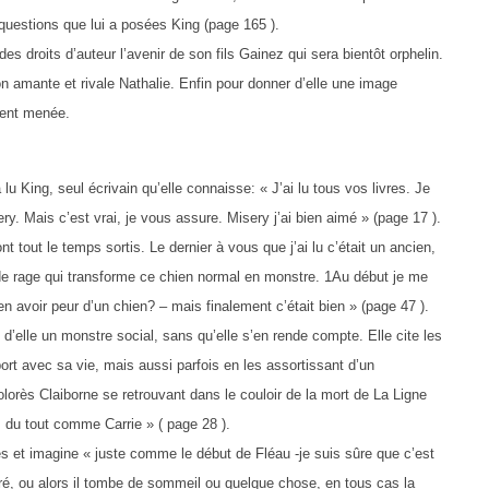
 questions que lui a posées King (page 165 ).
 des droits d’auteur l’avenir de son fils Gainez qui sera bientôt orphelin.
 son amante et rivale Nathalie. Enfin pour donner d’elle une image
ment menée.
u King, seul écrivain qu’elle connaisse: « J’ai lu tous vos livres. Je
y. Mais c’est vrai, je vous assure. Misery j’ai bien aimé » (page 17 ).
ont tout le temps sortis. Le dernier à vous que j’ai lu c’était un ancien,
e de rage qui transforme ce chien normal en monstre. 1Au début je me
ien avoir peur d’un chien? – mais finalement c’était bien » (page 47 ).
it d’elle un monstre social, sans qu’elle s’en rende compte. Elle cite les
port avec sa vie, mais aussi parfois en les assortissant d’un
Dolorès Claiborne se retrouvant dans le couloir de la mort de La Ligne
s du tout comme Carrie » ( page 28 ).
es et imagine « juste comme le début de Fléau -je suis sûre que c’est
urré, ou alors il tombe de sommeil ou quelque chose, en tous cas la