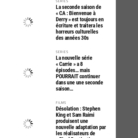
SERIES
La seconde saison de
« CA : Bienvenue à
Derry » est toujours en
écriture et traitera les
horreurs culturelles
des années 30s
SERIES
La nouvelle série
« Carrie » a 8
épisodes… mais
POURRAIT continuer
dans une une seconde
saison…
FILMS
Désolation : Stephen
King et Sam Raimi
produisent une
nouvelle adaptation par
les réalisateurs de