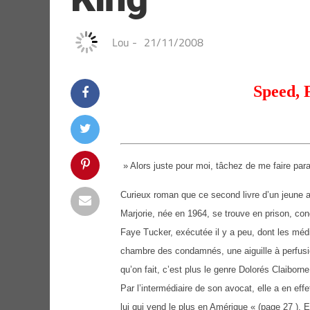
Lou
-
21/11/2008
Speed, 
» Alors juste pour moi, tâchez de me faire para
Curieux roman que ce second livre d’un jeune 
Marjorie, née en 1964, se trouve en prison, co
Faye Tucker, exécutée il y a peu, dont les média
chambre des condamnés, une aiguille à perfusi
qu’on fait, c’est plus le genre Dolorés Claiborn
Par l’intermédiaire de son avocat, elle a en ef
lui qui vend le plus en Amérique « (page 27 ).