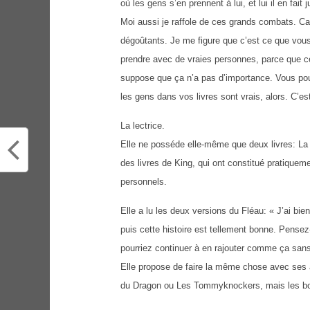
où les gens s’en prennent à lui, et lui il en fa
Moi aussi je raffole de ces grands combats. C
dégoûtants. Je me figure que c’est ce que vou
prendre avec de vraies personnes, parce que ce 
suppose que ça n’a pas d’importance. Vous pou
les gens dans vos livres sont vrais, alors. C’est
La lectrice.
Elle ne posséde elle-même que deux livres: La B
des livres de King, qui ont constitué pratiqueme
personnels.
Elle a lu les deux versions du Fléau: « J’ai bie
puis cette histoire est tellement bonne. Pense
pourriez continuer à en rajouter comme ça sans ar
Elle propose de faire la même chose avec ses
du Dragon ou Les Tommyknockers, mais les bons.