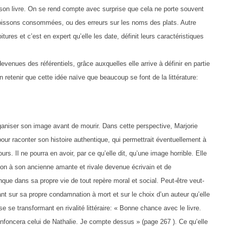
son livre. On se rend compte avec surprise que cela ne porte souvent
 boissons consommées, ou des erreurs sur les noms des plats. Autre
ures et c’est en expert qu’elle les date, définit leurs caractéristiques
venues des référentiels, grâce auxquelles elle arrive à définir en partie
 retenir que cette idée naïve que beaucoup se font de la littérature:
ganiser son image avant de mourir. Dans cette perspective, Marjorie
ur raconter son histoire authentique, qui permettrait éventuellement à
s. Il ne pourra en avoir, par ce qu’elle dit, qu’une image horrible. Elle
tion à son ancienne amante et rivale devenue écrivain et de
nque dans sa propre vie de tout repère moral et social. Peut-être veut-
ant sur sa propre condamnation à mort et sur le choix d’un auteur qu’elle
e se transformant en rivalité littéraire: « Bonne chance avec le livre.
enfoncera celui de Nathalie. Je compte dessus » (page 267 ). Ce qu’elle