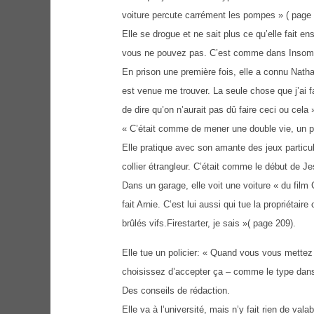
voiture percute carrément les pompes » ( page 
Elle se drogue et ne sait plus ce qu’elle fait 
vous ne pouvez pas. C’est comme dans Insomnie
En prison une première fois, elle a connu Nathal
est venue me trouver. La seule chose que j’ai fa
de dire qu’on n’aurait pas dû faire ceci ou cela
« C’était comme de mener une double vie, un p
Elle pratique avec son amante des jeux particuli
collier étrangleur. C’était comme le début de Je
Dans un garage, elle voit une voiture « du fil
fait Arnie. C’est lui aussi qui tue la propriétai
brûlés vifs.Firestarter, je sais »( page 209).
Elle tue un policier: « Quand vous vous mettez 
choisissez d’accepter ça – comme le type dans
Des conseils de rédaction.
Elle va à l’université, mais n’y fait rien de vala