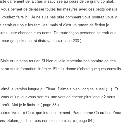
it juste carrément de la chair à saucisse au cours de ce grand combat.
a vous permet de dépasser toutes les mesures avec ces petits détails
s voudrez faire ici. Je ne suis pas sûre comment vous pourrez vous y
serait dur pour les familles, mais si c’est un roman de fiction je
rrez juste changer leurs noms. De toute façon personne ne croit que
 pour ça qu’ils sont si distrayants » ( page 233 ).
ible et un atlas routier. Si bien qu’elle reprendra bon nombre de tics
nt sa seule formation littéraire. Elle lui donne d’abord quelques conseils
n aimé la version longue du Fléau. J’aimais bien l’original aussi (…). Et
z-vous qu’un jour vous sortirez une version encore plus longue? Vous
rêt. Moi je le lirais. » ( page 83 ).
 autres livres, « Ceux que les gens aiment. Pas comme Ca ou Les Yeux
 Salem, je dirais pas non d’en lire plus. » ( page 84 ).