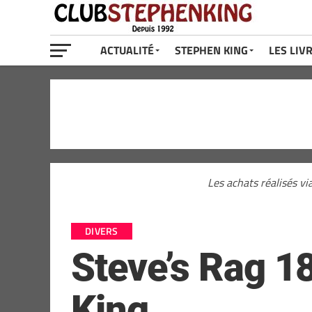
ACTUALITÉ
STEPHEN KING
LES LIV
Les achats réalisés vi
DIVERS
Steve’s Rag 1
King