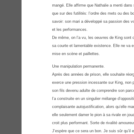
mangé. Elle affirme que Nathalie a menti dans 
que sur des futilités: l’ordre des mets ou des
savoir: son mari a développé sa passion des voit
et les performances.
De même, on l’a vu, les oeuvres de King sont de
sa courte et lamentable existence. Elle ne va en
mise en scène et paillettes.
Une manipulation permanente.
Après des années de prison, elle souhaite réor
exerce une pression incessante sur King, non po
son fils devenu adulte de comprendre son parcour
l’a construite en un singulier mélange d’opposi
complaisante autojustification, alors qu’elle ma
elle seulement damer le pion à sa rivale en jou
croit plus performant. Sorte de rivalité amoureus
J’espère que ce sera un bon. Je suis sûr qu’il 