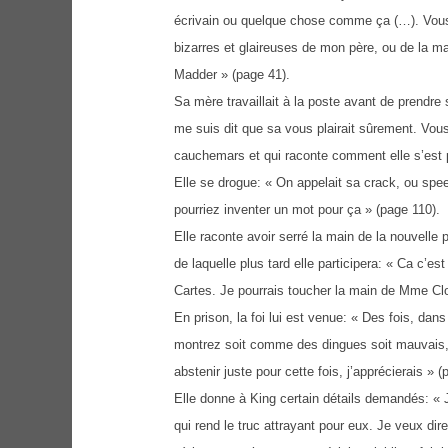
écrivain ou quelque chose comme ça (…). Vous p
bizarres et glaireuses de mon père, ou de la 
Madder » (page 41).
Sa mère travaillait à la poste avant de prendre 
me suis dit que sa vous plairait sûrement. Vous 
cauchemars et qui raconte comment elle s’est p
Elle se drogue: « On appelait sa crack, ou speed
pourriez inventer un mot pour ça » (page 110).
Elle raconte avoir serré la main de la nouvelle 
de laquelle plus tard elle participera: « Ca c’
Cartes. Je pourrais toucher la main de Mme Clos
En prison, la foi lui est venue: « Des fois, da
montrez soit comme des dingues soit mauvais
abstenir juste pour cette fois, j’apprécierais » (
Elle donne à King certain détails demandés: « J
qui rend le truc attrayant pour eux. Je veux di