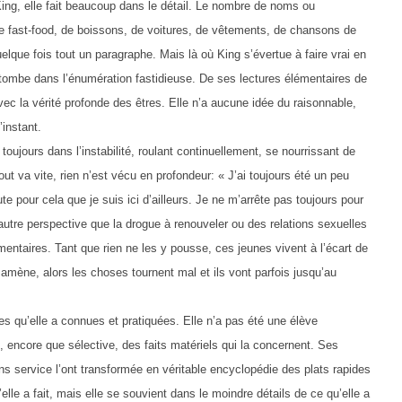
e King, elle fait beaucoup dans le détail. Le nombre de noms ou
de fast-food, de boissons, de voitures, de vêtements, de chansons de
que fois tout un paragraphe. Mais là où King s’évertue à faire vrai en
 tombe dans l’énumération fastidieuse. De ses lectures élémentaires de
avec la vérité profonde des êtres. Elle n’a aucune idée du raisonnable,
’instant.
 toujours dans l’instabilité, roulant continuellement, se nourrissant de
ut va vite, rien n’est vécu en profondeur: « J’ai toujours été un peu
e pour cela que je suis ici d’ailleurs. Je ne m’arrête pas toujours pour
 autre perspective que la drogue à renouveler ou des relations sexuelles
entaires. Tant que rien ne les y pousse, ces jeunes vivent à l’écart de
amène, alors les choses tournent mal et ils vont parfois jusqu’au
tes qu’elle a connues et pratiquées. Elle n’a pas été une élève
 encore que sélective, des faits matériels qui la concernent. Ses
s service l’ont transformée en véritable encyclopédie des plats rapides
elle a fait, mais elle se souvient dans le moindre détails de ce qu’elle a