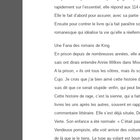
rapidement sur l’essentiel, elle répond aux 114
Elle le fait d’abord pour assurer, avec sa partie
Ensuite pour contrer le livre qu’a fait paraître
romanesque qui idéalise la vie qu’elle a réelle
Une Fana des romans de King.
En prison depuis de nombreuses années, elle a l
sais ont dirais entendre Annie Wilkes dans Miser
A la prison, « ils ont tous les vôtres, mais ils s
Cujo. Je crois que j’ai bien aimé cette histoir
suis dit que ce serait stupide -enfin, qui peut b
Cette histoire de rage, c’est la sienne, qui a fa
livres les uns après les autres, souvent en rap
commentaire littéraire. Elle s’est déjà située, 
Verte. Son enfance a été normale: « C’était pa
Vendeuse pompiste, elle voit arriver des voitur
de là que je le tiens. Le type au volant est bo