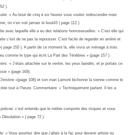
52 ).
ensuite: « Au bout de cinq à six heures vous voulez redescendre mais
, on n’en voit jamais le bout43 ( page 112 ).
ie avec laquelle elle a eu des relations homosexuelles: « C’est elle qui
ite c’est de ne pas la repousser. C’est facile de regarder en arrière et
 »( page 155 ). A partir de ce moment là, elle vivra un ménage à trois:
eu comme le type qui écrit La Part des Ténèbres » (page 157 ).
ers: « J’étais attachée sur le ventre, les yeux bandés, et je portais ce
ssie » (page 169).
m Christine »(page 108) et son mari Lamont bichonne la sienne comme le
re citée tout à l’heure. Commentaire: « Techniquement parlant. Il les a
policier, c’est entendu que le métier comporte des risques et vous
 Désolation « ( page 72 ).
ble: « Vous pourriez dire que j’allais à la fac pour devenir artiste ou