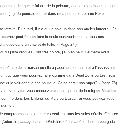
ourriez dire que je faisais de la peinture, que je peignais des images
maison (…). Je pourrais rentrer dans mes peintures comme Rose
sa retraite. Plus tard, il y a eu un hold-up dans son ancien bureau: « Je
pourriez peut-être en faire la seule survivante qui fait tous ces
lanquée dans un chariot de toile. »( Page 27 ).
, ou juste drogues. Pas très coloré, j’ai bien peur. Peut-être vous
propriétaire de la maison où elle a passé son enfance et à l’assassinat
est un truc que vous pourriez faire -comme dans Dead Zone ou Les Trois
e et la voir dans le sac poubelle. Ca ne serait pas super? » (page 78).
ns vos livres vous vous moquez des gens qui ont de la religion. Vous les
, comme dans Les Enfants du Maïs ou Bazaar. Si vous pouviez vous
page 59 ).
e comprends que vos lecteurs veuillent tous les sales détails. C’est ce
re, j’adore le passage dans Le Pistoléro où il s’amène dans la bourgade