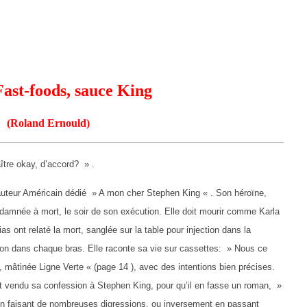
Fast-foods, sauce King
(Roland Ernould)
ître okay, d’accord? » .
auteur Américain dédié » A mon cher Stephen King « . Son héroïne,
ndamnée à mort, le soir de son exécution. Elle doit mourir comme Karla
s ont relaté la mort, sanglée sur la table pour injection dans la
on dans chaque bras. Elle raconte sa vie sur cassettes: » Nous ce
e, mâtinée Ligne Verte « (page 14 ), avec des intentions bien précises.
fet vendu sa confession à Stephen King, pour qu’il en fasse un roman, »
 En faisant de nombreuses digressions, ou inversement en passant