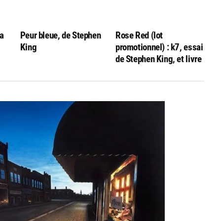
La
Peur bleue, de Stephen
Rose Red (lot
King
promotionnel) : k7, essai
de Stephen King, et livre