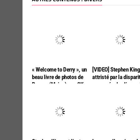
« Welcome to Derry », un
[VIDEO] Stephen Kin
beau livre de photos de
attristé par la dispari
Bangor (Maine), par SK
annoncée des livres 
Tours
poche aux USA