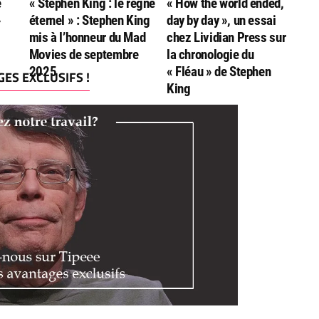
e
« Stephen King : le règne
« How the world ended,
»
éternel » : Stephen King
day by day », un essai
mis à l’honneur du Mad
chez Lividian Press sur
Movies de septembre
la chronologie du
2025
« Fléau » de Stephen
ES EXCLUSIFS !
King