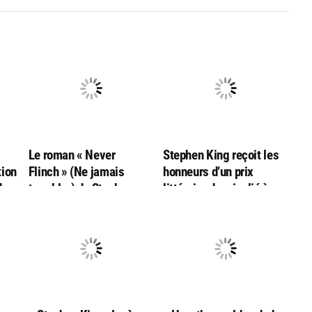
g
Le roman « Never
Stephen King reçoit les
tion
Flinch » (Ne jamais
honneurs d’un prix
de
trembler) de Stephen
littéraire danois, lié à
King nommé aux
l’auteur Hans Christian
Goodreads Choice
Andersen
Awards