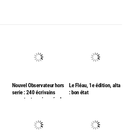
Nouvel Observateur hors
Le Fléau, 1e édition, alta
serie : 240 écrivains
: bon état
racontent une journée du
monde