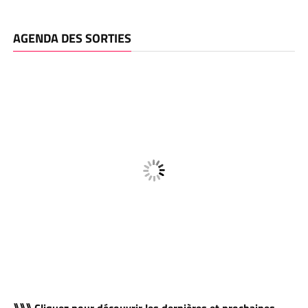
AGENDA DES SORTIES
⟫⟫⟫ Cliquez pour découvrir les dernières et prochaines