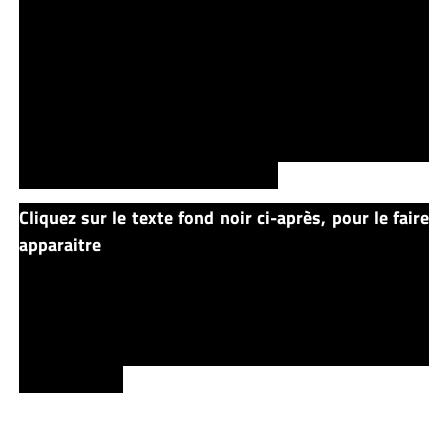
clown et va plonger dans ses lueurs mortes. Le temps
de l’affronter est à nouveau là mais cette fois, il voit
CA sous sa vraie apparence, celle d’une gigantesque
araignée venue d’un autre monde. Eddie perd le
combat, Richie est blessé mais Beverly arrive à tuer
cette araignée et Bill retrouve Audra. Ils ont réussi là
où il avait échouer 27 ans plus tôt.
Cliquez sur le texte fond noir ci-après, pour le faire
apparaitre
Quelques jours après, Audra retrouve ses
esprits en descendant une rue sur les genoux de Bill à
l’aide de Silver, sa bicyclette. Tous repartent. Bev et
Ben ensemble, Bill et Audra aussi. Mike décide de
rester puisqu’il n’a rien connu d’autre et que Derry
c’est chez lui !