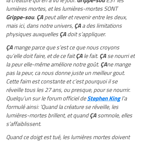
la créature qui en a vu le jour.
Grippe-sou
EST les
lumières mortes, et les lumières-mortes SONT
Grippe-sou
.
ÇA
peut aller et revenir entre les deux,
mais ici, dans notre univers,
ÇA
a des limitations
physiques auxquelles
ÇA
doit s’appliquer.
ÇA
mange parce que s’est ce que nous croyons
qu’elle doit faire, et de ce fait
ÇA
le fait.
ÇA
se nourri et
la peur elle-même améliore notre goût.
ÇA
ne mange
pas la peur, ca nous donne juste un meilleur gout.
Cette faim est constante et c’est pourquoi il se
réveille tous les 27 ans, ou presque, pour se nourrir.
Quelqu’un sur le forum officiel de
Stephen King
l’a
formulé ainsi: ‘Quand la créature se réveille, les
lumières-mortes brillent, et quand
ÇA
somnole, elles
s’affaiblissent.
Quand ce doigt est tué, les lumières mortes doivent