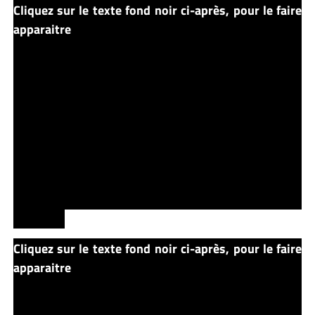
Cliquez sur le texte fond noir ci-après, pour le faire
apparaitre
Mais il n’y a pas qu’eux qui sont de retour,
Henry Bowers lui aussi a décidé de se venger. Il
s’évade de Juniper Hill, l’asile où il était enfermé grâce
à Grippe-Sou. Il s’attaque à Mike dans l’hôtel où il
logeait mais dans la confrontation, Henry meurt.
Mike, blessé ne pourra pas les accompagné dans les
égouts. Le club est réduit quand ils descendent dans
les égouts, est ce que la magie opérera toujours ?
Mike a eu le temps de leur passer une boucle d’oreille
en argent qu’il a été recherché après leur première
descente.
Cliquez sur le texte fond noir ci-après, pour le faire
apparaitre
Audra, la femme de Bill, veut le rejoindre à
Derry voyant qu’elle fait des cauchemars. Mais en
arrivant aux alentours de Derry, elle va tomber sur le