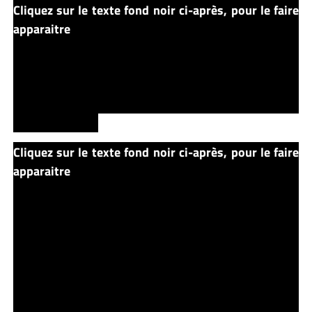
Cliquez sur le texte fond noir ci-après, pour le faire
apparaitre
L’heure est venue de descendre dans les
égouts. Mais il n’y a pas que Ca là-bas, ils vont aussi
avoir à faire face à Henry Bowers et sa bande. Le plus
dangereux des deux n’est pas toujours celui que l’on
croit. Henry a promis qu’il aurait la peau de chacun
tout comme CA.
Cliquez sur le texte fond noir ci-après, pour le faire
apparaitre
Dans les égouts, la bataille commence :
Henry possède son cran d’arrêt et ses compères, Le
club des ratés possèdent un lance pierre et des
boucles d’oreilles en argent, CA possède la peur. Le
premier a faire les frais de cette bataille c’est Henry qui
tombe avec sa bande dans les lueurs mortes de CA.
Puis le club des ratés affronte CA, Stan voit les lueurs
mortes mais en sort presque indemne puisque, pour le