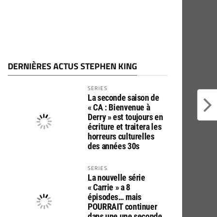
DERNIÈRES ACTUS STEPHEN KING
SERIES
La seconde saison de
« CA : Bienvenue à
Derry » est toujours en
écriture et traitera les
horreurs culturelles
des années 30s
SERIES
La nouvelle série
« Carrie » a 8
épisodes… mais
POURRAIT continuer
dans une une seconde