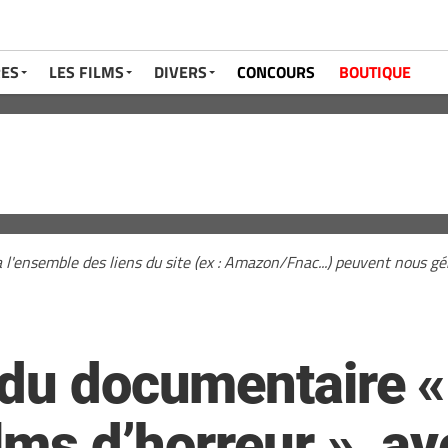
RES
LES FILMS
DIVERS
CONCOURS
BOUTIQUE
a l'ensemble des liens du site (ex : Amazon/Fnac...) peuvent nous 
 du documentaire «
ilms d’horreur », a