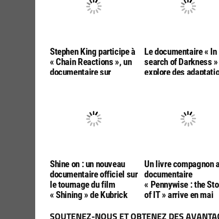
Stephen King participe à
Le documentaire « In
« Chain Reactions », un
search of Darkness »
documentaire sur
explore des adaptati
l’impact sociétal du film
de Stephen King, ent
« Massacre à la
1990 et 1994
tronçonneuse
Shine on : un nouveau
Un livre compagnon 
documentaire officiel sur
documentaire
le tournage du film
« Pennywise : the Sto
« Shining » de Kubrick
of IT » arrive en mai
SOUTENEZ-NOUS ET OBTENEZ DES AVANTAG