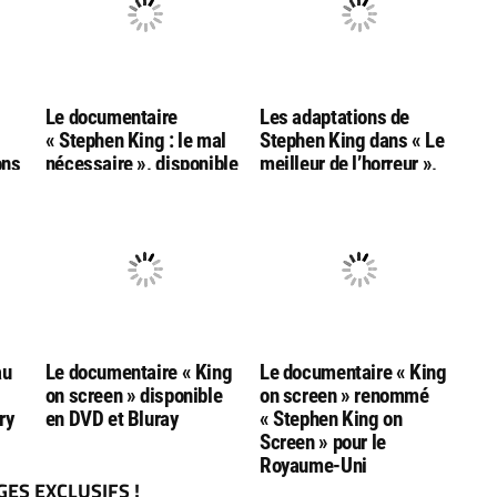
Le documentaire
Les adaptations de
« Stephen King : le mal
Stephen King dans « Le
ons
nécessaire », disponible
meilleur de l’horreur »,
re
(temporairement) sur
une nouvelle docu-série
Arte et sa chaine
de Shudder
Youtube
au
Le documentaire « King
Le documentaire « King
on screen » disponible
on screen » renommé
ry
en DVD et Bluray
« Stephen King on
Screen » pour le
Royaume-Uni
ES EXCLUSIFS !