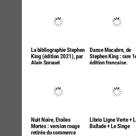
La bibliographie Stephen
Danse Macabre, de
King (édition 2021), par
Stephen King : rare 1
Alain Sprauel
édition française,
éditions Alta
Nuit Noire, Etoiles
Librio Ligne Verte + 
Mortes : version rouge
Ballade + Le Singe
retirée du commerce