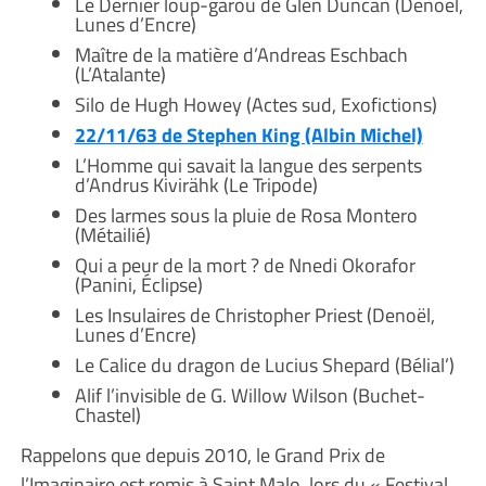
Le Dernier loup-garou de Glen Duncan (Denoël,
Lunes d’Encre)
Maître de la matière d’Andreas Eschbach
(L’Atalante)
Silo de Hugh Howey (Actes sud, Exofictions)
22/11/63 de Stephen King (Albin Michel)
L’Homme qui savait la langue des serpents
d’Andrus Kivirähk (Le Tripode)
Des larmes sous la pluie de Rosa Montero
(Métailié)
Qui a peur de la mort ? de Nnedi Okorafor
(Panini, Éclipse)
Les Insulaires de Christopher Priest (Denoël,
Lunes d’Encre)
Le Calice du dragon de Lucius Shepard (Bélial’)
Alif l’invisible de G. Willow Wilson (Buchet-
Chastel)
Rappelons que depuis 2010, le Grand Prix de
l’Imaginaire est remis à Saint Malo, lors du « Festival