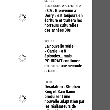
SERIES
La seconde saison de
« CA : Bienvenue à
Derry » est toujours en
écriture et traitera les
horreurs culturelles
des années 30s
SERIES
La nouvelle série
« Carrie » a 8
épisodes… mais
POURRAIT continuer
dans une une seconde
saison…
FILMS
Désolation : Stephen
King et Sam Raimi
produisent une
nouvelle adaptation par
les réalisateurs de