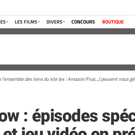
RES
LES FILMS
DIVERS
CONCOURS
BOUTIQUE
a l'ensemble des liens du site (ex : Amazon/Fnac...) peuvent nous 
ow : épisodes spé
et jeu vidéo en pr