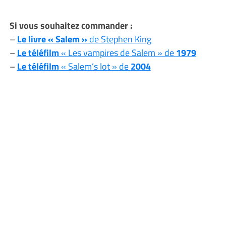
Si vous souhaitez commander :
–
Le livre « Salem »
de Stephen King
–
Le téléfilm
« Les vampires de Salem » de
1979
–
Le téléfilm
« Salem’s lot » de
2004