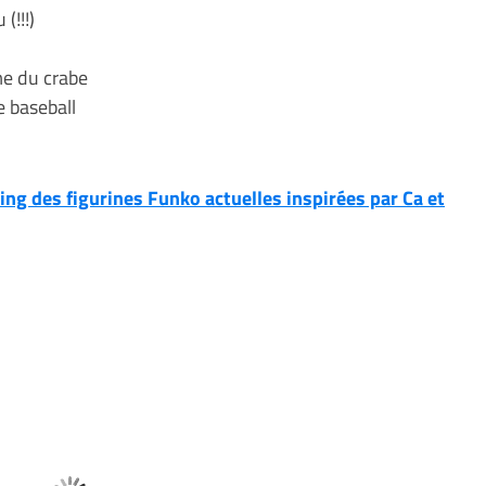
(!!!)
me du crabe
e baseball
ting des figurines Funko actuelles inspirées par Ca et