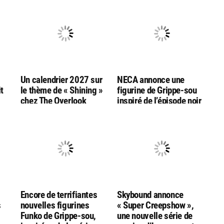
Un calendrier 2027 sur
NECA annonce une
t
le thème de « Shining »
figurine de Grippe-sou
chez The Overlook
inspiré de l’épisode noir
e-
Connection
et blanc de la série « CA :
Bienvenue à Derry »
Encore de terrifiantes
Skybound annonce
s
nouvelles figurines
« Super Creepshow »,
Funko de Grippe-sou,
une nouvelle série de