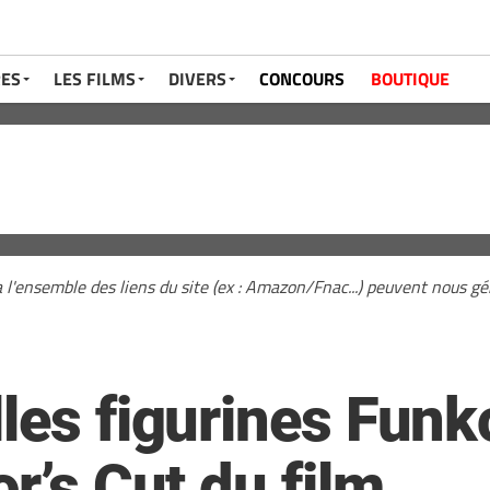
RES
LES FILMS
DIVERS
CONCOURS
BOUTIQUE
a l'ensemble des liens du site (ex : Amazon/Fnac...) peuvent nous 
lles figurines Funk
or’s Cut du film