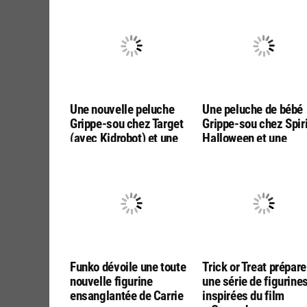
Une nouvelle peluche
Une peluche de bébé
Grippe-sou chez Target
Grippe-sou chez Spiri
(avec Kidrobot) et une
Halloween et une
figurine Pennywise chez
figurine 1/6 de Gripp
Funko en mystere
sou chez Inart
Funko dévoile une toute
Trick or Treat prépare
nouvelle figurine
une série de figurine
ensanglantée de Carrie
inspirées du film