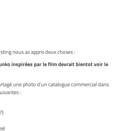
usting nous as appris deux choses :
nko inspirées par le film devrait bientot voir le
a partagé une photo d’un catalogue commercial dans
suivantes :
?)
ssé