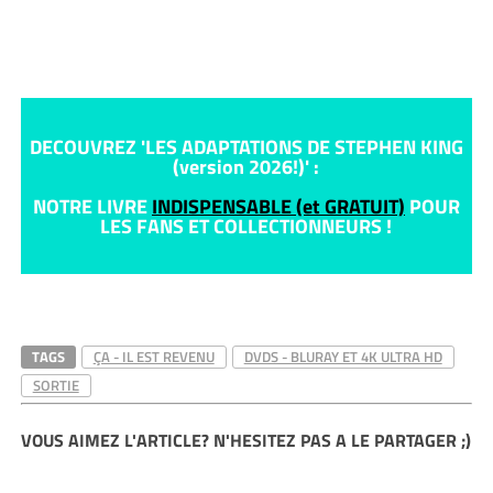
DECOUVREZ 'LES ADAPTATIONS DE STEPHEN KING
(version 2026!)' :
NOTRE LIVRE
INDISPENSABLE (et GRATUIT)
POUR
LES FANS ET COLLECTIONNEURS !
TAGS
ÇA - IL EST REVENU
DVDS - BLURAY ET 4K ULTRA HD
SORTIE
VOUS AIMEZ L'ARTICLE? N'HESITEZ PAS A LE PARTAGER ;)