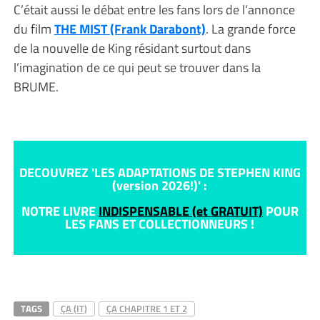
C’était aussi le débat entre les fans lors de l’annonce
du film
THE MIST (Frank Darabont)
. La grande force
de la nouvelle de King résidant surtout dans
l’imagination de ce qui peut se trouver dans la
BRUME.
DECOUVREZ 'LES ADAPTATIONS DE STEPHEN KING
(version 2026!)' :
NOTRE LIVRE
INDISPENSABLE (et GRATUIT)
POUR
LES FANS ET COLLECTIONNEURS !
TAGS
ÇA (IT)
ÇA CHAPITRE 1 ET 2