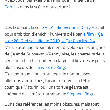
Carrie
» dans la scène d’ouverture ?
Dès le départ,
la série « CA : Bienvenue à Derry »
avait
pour ambition d’enrichir l’univers créé par
le film « Ça
» de 2017 et sa suite de 2019, « Ça : Chapitre 2 »
.
Mais plutôt que de simplement développer les origines
de
Ça
et de Grippe-sou/Pennywise, les créateurs de la
série ont cherché à initier un large public à des aspects
plus obscurs de
l’univers de King
.
C’est pourquoi vous trouverez de nombreuses
allusions aux tortues, faisant référence à l’être
cosmique Maturin (oui, une tortue géante est
l’héroïne de la méta-narration de
Stephen King
).
L’une des références les moins obscures, mais tout