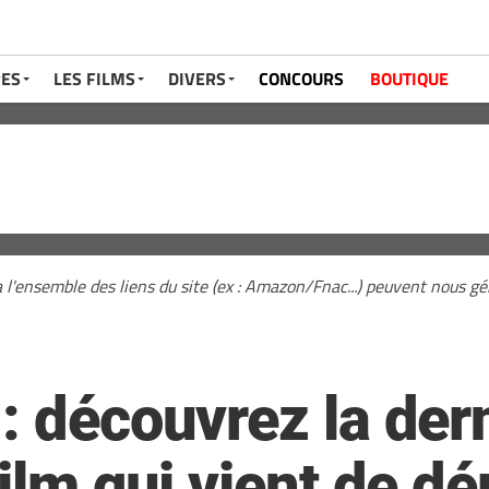
RES
LES FILMS
DIVERS
CONCOURS
BOUTIQUE
a l'ensemble des liens du site (ex : Amazon/Fnac...) peuvent nous 
: découvrez la der
film qui vient de d