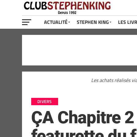
ACTUALITÉ
STEPHEN KING
LES LIV
Les achats réalisés vi
DIVERS
ÇA Chapitre 2 
featurette du 