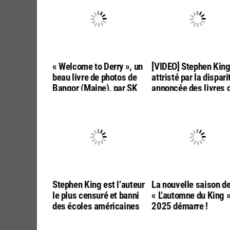
« Welcome to Derry », un
[VIDEO] Stephen Kin
beau livre de photos de
attristé par la dispari
Bangor (Maine), par SK
annoncée des livres 
Tours
poche aux USA
Stephen King est l’auteur
La nouvelle saison d
le plus censuré et banni
« L’automne du King 
des écoles américaines
2025 démarre !