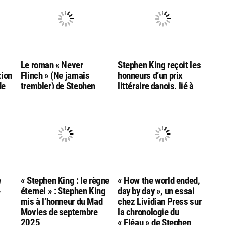
g
Le roman « Never
Stephen King reçoit les
tion
Flinch » (Ne jamais
honneurs d’un prix
de
trembler) de Stephen
littéraire danois, lié à
King nommé aux
l’auteur Hans Christian
Goodreads Choice
Andersen
Awards
e
« Stephen King : le règne
« How the world ended,
»
éternel » : Stephen King
day by day », un essai
mis à l’honneur du Mad
chez Lividian Press sur
Movies de septembre
la chronologie du
2025
« Fléau » de Stephen