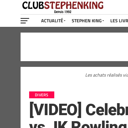
ACTUALITÉ
STEPHEN KING
LES LIV
Les achats réalisés vi
DIVERS
[VIDEO] Celeb
vs JK Rowling