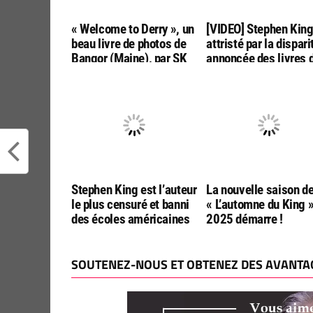
« Welcome to Derry », un
[VIDEO] Stephen Kin
beau livre de photos de
attristé par la dispari
Bangor (Maine), par SK
annoncée des livres 
Tours
poche aux USA
Stephen King est l’auteur
La nouvelle saison d
le plus censuré et banni
« L’automne du King 
des écoles américaines
2025 démarre !
SOUTENEZ-NOUS ET OBTENEZ DES AVANTAG