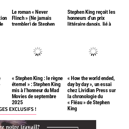
g
Le roman « Never
Stephen King reçoit les
tion
Flinch » (Ne jamais
honneurs d’un prix
de
trembler) de Stephen
littéraire danois, lié à
King nommé aux
l’auteur Hans Christian
Goodreads Choice
Andersen
Awards
e
« Stephen King : le règne
« How the world ended,
»
éternel » : Stephen King
day by day », un essai
mis à l’honneur du Mad
chez Lividian Press sur
Movies de septembre
la chronologie du
2025
« Fléau » de Stephen
ES EXCLUSIFS !
King