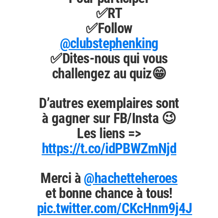
✅RT
✅Follow
@clubstephenking
✅Dites-nous qui vous
challengez au quiz😁
D’autres exemplaires sont
à gagner sur FB/Insta 😉
Les liens =>
https://t.co/idPBWZmNjd
Merci à
@hachetteheroes
et bonne chance à tous!
pic.twitter.com/CKcHnm9j4J