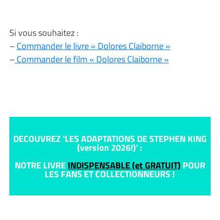
Si vous souhaitez :
–
Commander le livre « Dolores Claiborne »
–
Commander le film « Dolores Claiborne »
DECOUVREZ 'LES ADAPTATIONS DE STEPHEN KING
(version 2026!)' :
NOTRE LIVRE
INDISPENSABLE (et GRATUIT)
POUR
LES FANS ET COLLECTIONNEURS !