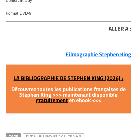
Boîtier Amaray
Format DVD-9
ALLER A :
Filmographie Stephen King
LA BIBLIOGRAPHIE DE STEPHEN KING (2026) :
Découvrez toutes les publications françaises de
Stephen King >>> maintenant disponible
gratuitement
en ebook <<<
TAGS
DVDS - BLURAY ET 4K ULTRA HD