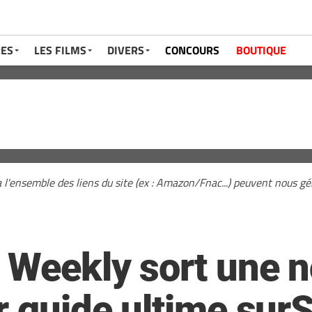
RES
LES FILMS
DIVERS
CONCOURS
BOUTIQUE
a l'ensemble des liens du site (ex : Amazon/Fnac...) peuvent nous 
 Weekly sort une n
ur guide ultime sur