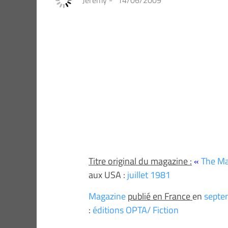
Jeremy
-
14/06/2009
Titre original du magazine :
«
The Ma
aux USA :
juillet 1981
Magazine
publié en France
en
sept
:
éditions OPTA/ Fiction