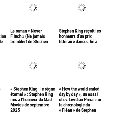
g
Le roman « Never
Stephen King reçoit les
tion
Flinch » (Ne jamais
honneurs d’un prix
de
trembler) de Stephen
littéraire danois, lié à
King nommé aux
l’auteur Hans Christian
Goodreads Choice
Andersen
Awards
e
« Stephen King : le règne
« How the world ended,
»
éternel » : Stephen King
day by day », un essai
mis à l’honneur du Mad
chez Lividian Press sur
Movies de septembre
la chronologie du
2025
« Fléau » de Stephen