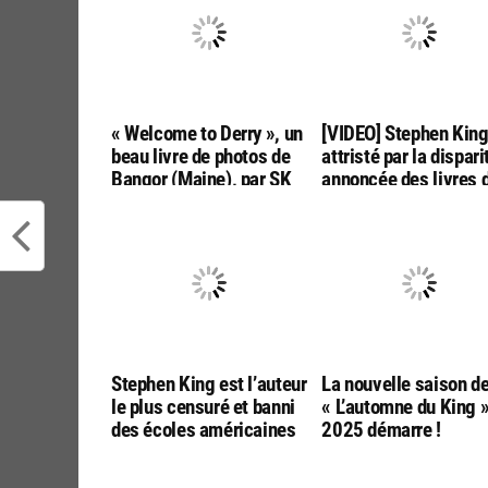
« Welcome to Derry », un
[VIDEO] Stephen Kin
beau livre de photos de
attristé par la dispari
Bangor (Maine), par SK
annoncée des livres 
Tours
poche aux USA
Stephen King est l’auteur
La nouvelle saison d
le plus censuré et banni
« L’automne du King 
des écoles américaines
2025 démarre !