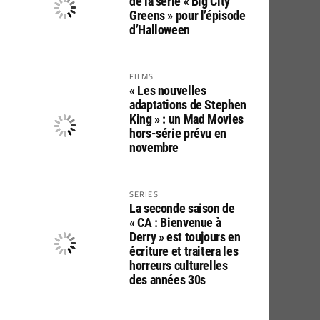
de la série « Big City
Greens » pour l’épisode
d’Halloween
FILMS
« Les nouvelles
adaptations de Stephen
King » : un Mad Movies
hors-série prévu en
novembre
SERIES
La seconde saison de
« CA : Bienvenue à
Derry » est toujours en
écriture et traitera les
horreurs culturelles
des années 30s