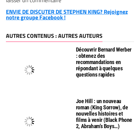
laisser un commentaire
ENVIE DE DISCUTER DE STEPHEN KING? Rejoignez
notre groupe Facebook !
AUTRES CONTENUS : AUTRES AUTEURS
Découvrir Bernard Werber
: obtenez des
recommandations en
répondant à quelques
questions rapides
Joe Hill : un nouveau
roman (King Sorrow), de
nouvelles histoires et
films à venir (Black Phone
2, Abraham’s Boys…)