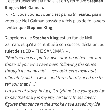
C’est actuellement la finale, et on y retrouve
Stephen
King vs Neil Gaiman.
>>> Si vous voulez voter c’est par ici (n’hésitez pas à
voter car Neil Gaiman possède 4 fois plus de followers
Twitter que
Stephen King
)
Rappelons que
Stephen King
est un fan de Neil
Gaiman, et qu’il a contribué à son succès, déclarant au
sujet de sa BD « THE SANDMAN » :
“Neil Gaiman is a pretty awesome head himself, but
those of you who have been following the series
through its many odd – very odd, extremely odd,
ultimately odd – twists and turns hardly need me to
tell you that. […]
I’m a fan of story. In fact, it might not be going too far
to say that story is my life; certainly those lovely
figures that dance in the smoke have saved my life