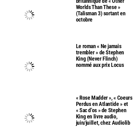
britannique de « Other
Worlds Than These »
(Talisman 3) sortant en
octobre
Le roman « Ne jamais
trembler » de Stephen
King (Never Flinch)
nommé aux prix Locus
« Rose Madder », « Coeurs
Perdus en Atlantide » et
« Sac d’os » de Stephen
King en livre audio,
juin/juillet, chez Audiolib