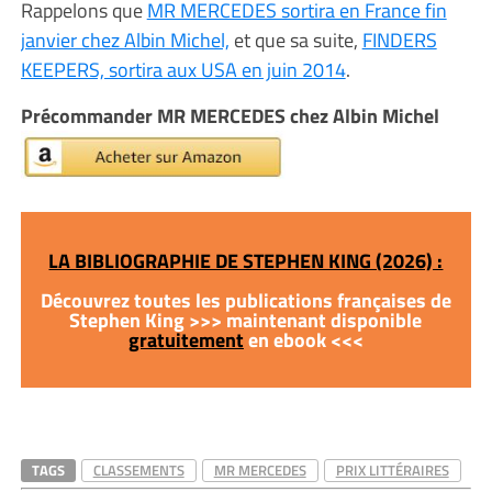
Rappelons que
MR MERCEDES sortira en France fin
janvier chez Albin Michel,
et que sa suite,
FINDERS
KEEPERS, sortira aux USA en juin 2014
.
Précommander MR MERCEDES chez Albin Michel
LA BIBLIOGRAPHIE DE STEPHEN KING (2026) :
Découvrez toutes les publications françaises de
Stephen King >>> maintenant disponible
gratuitement
en ebook <<<
TAGS
CLASSEMENTS
MR MERCEDES
PRIX LITTÉRAIRES