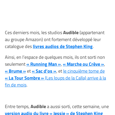
Ces derniers mois, les studios
Audible
(appartenant
au groupe Amazon) ont fortement développé leur
catalogue des
livres audios de Stephen King
.
Ainsi, en l’espace de quelques mois, ils ont sorti non
seulement
« Running Man »
,
« Marche ou Crève »
,
« Brume »
et
« Sac d’os »
, et
le cinquième tome de
« La Tour Sombre »
(Les loups de la Calla) arrive à la
fin de mois
.
Entre temps,
Audible
a aussi sorti, cette semaine, une
version audio du livre « Jessie » de Stephen King