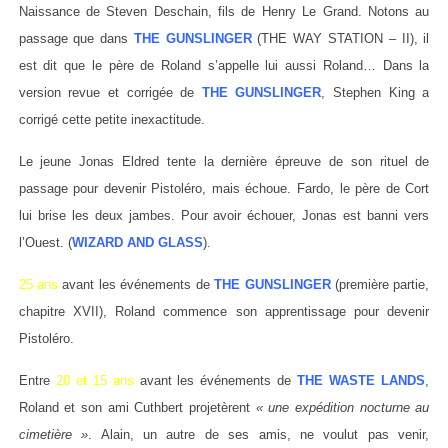
Naissance de Steven Deschain, fils de Henry Le Grand. Notons au
passage que dans
THE GUNSLINGER
(THE WAY STATION – II), il
est dit que le père de Roland s’appelle lui aussi Roland… Dans la
version revue et corrigée de
THE GUNSLINGER
, Stephen King a
corrigé cette petite inexactitude.
Le jeune Jonas Eldred tente la dernière épreuve de son rituel de
passage pour devenir Pistoléro, mais échoue. Fardo, le père de Cort
lui brise les deux jambes. Pour avoir échouer, Jonas est banni vers
l’Ouest. (
WIZARD AND GLASS
).
25 ans
avant les événements de
THE GUNSLINGER
(première partie,
chapitre XVII), Roland commence son apprentissage pour devenir
Pistoléro.
Entre
20 et 15 ans
avant les événements de
THE WASTE LANDS
,
Roland et son ami Cuthbert projetèrent
« une expédition nocturne au
cimetière »
. Alain, un autre de ses amis, ne voulut pas venir,