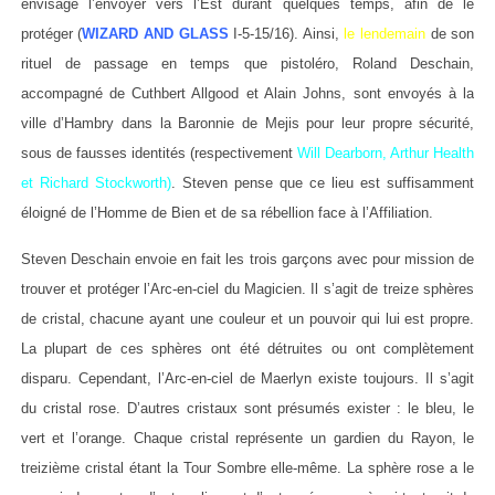
envisage l’envoyer vers l’Est durant quelques temps, afin de le
protéger (
WIZARD AND GLASS
I-5-15/16). Ainsi,
le lendemain
de son
rituel de passage en temps que pistoléro, Roland Deschain,
accompagné de Cuthbert Allgood et Alain Johns, sont envoyés à la
ville d’Hambry dans la Baronnie de Mejis pour leur propre sécurité,
sous de fausses identités (respectivement
Will Dearborn, Arthur Health
et Richard Stockworth)
. Steven pense que ce lieu est suffisamment
éloigné de l’Homme de Bien et de sa rébellion face à l’Affiliation.
Steven Deschain envoie en fait les trois garçons avec pour mission de
trouver et protéger l’Arc-en-ciel du Magicien. Il s’agit de treize sphères
de cristal, chacune ayant une couleur et un pouvoir qui lui est propre.
La plupart de ces sphères ont été détruites ou ont complètement
disparu. Cependant, l’Arc-en-ciel de Maerlyn existe toujours. Il s’agit
du cristal rose. D’autres cristaux sont présumés exister : le bleu, le
vert et l’orange. Chaque cristal représente un gardien du Rayon, le
treizième cristal étant la Tour Sombre elle-même. La sphère rose a le