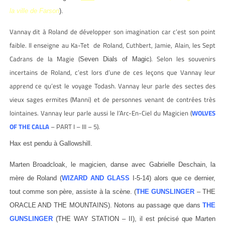
la ville de Farson
).
Vannay dit à Roland de développer son imagination car c’est son point
faible. Il enseigne au Ka-Tet de Roland, Cuthbert, Jamie, Alain, les Sept
Cadrans de la Magie (
). Selon les souvenirs
Seven Dials of Magic
incertains de Roland, c’est lors d’une de ces leçons que Vannay leur
apprend ce qu’est le voyage Todash. Vannay leur parle des sectes des
vieux sages ermites (Manni) et de personnes venant de contrées très
lointaines. Vannay leur parle aussi le l’Arc-En-Ciel du Magicien (
WOLVES
OF THE CALLA
– PART I – III – 5).
Hax est pendu à Gallowshill.
Marten Broadcloak, le magicien, danse avec Gabrielle Deschain, la
mère de Roland (
WIZARD AND GLASS
I-5-14) alors que ce dernier,
tout comme son père, assiste à la scène. (
THE GUNSLINGER
– THE
ORACLE AND THE MOUNTAINS). Notons au passage que dans
THE
GUNSLINGER
(THE WAY STATION – II), il est précisé que Marten