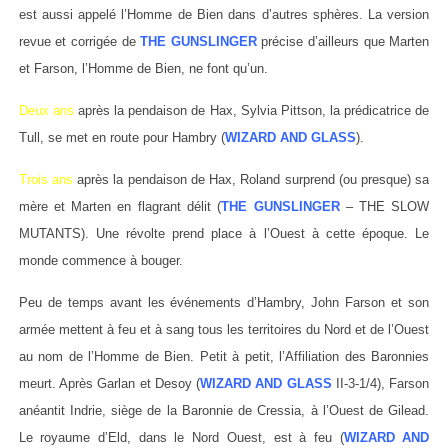
est aussi appelé l’Homme de Bien dans d’autres sphères. La version
revue et corrigée de
THE GUNSLINGER
précise d’ailleurs que Marten
et Farson, l’Homme de Bien, ne font qu’un.
Deux ans
après la pendaison de Hax, Sylvia Pittson, la prédicatrice de
Tull, se met en route pour Hambry (
WIZARD AND GLASS
).
Trois ans
après la pendaison de Hax, Roland surprend (ou presque) sa
mère et Marten en flagrant délit (
THE GUNSLINGER
– THE SLOW
MUTANTS). Une révolte prend place à l’Ouest à cette époque. Le
monde commence à bouger.
Peu de temps avant les événements d’Hambry, John Farson et son
armée mettent à feu et à sang tous les territoires du Nord et de l’Ouest
au nom de l’Homme de Bien. Petit à petit, l’Affiliation des Baronnies
meurt. Après Garlan et Desoy (
WIZARD AND GLASS
II-3-1/4), Farson
anéantit Indrie, siège de la Baronnie de Cressia, à l’Ouest de Gilead.
Le royaume d’Eld, dans le Nord Ouest, est à feu (
WIZARD AND