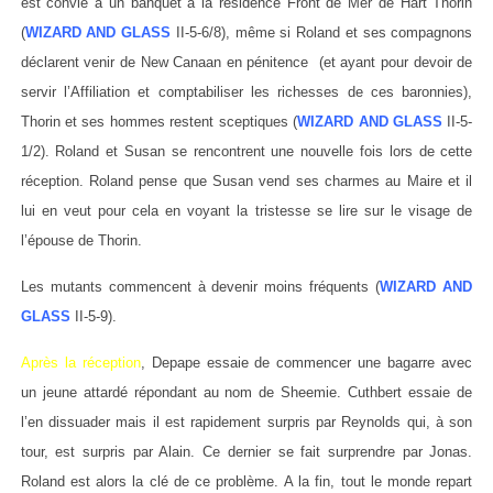
est convié à un banquet à la résidence Front de Mer de Hart Thorin
(
WIZARD AND GLASS
II-5-6/8), même si Roland et ses compagnons
déclarent venir de New Canaan en pénitence (et ayant pour devoir de
servir l’Affiliation et comptabiliser les richesses de ces baronnies),
Thorin et ses hommes restent sceptiques (
WIZARD AND GLASS
II-5-
1/2). Roland et Susan se rencontrent une nouvelle fois lors de cette
réception. Roland pense que Susan vend ses charmes au Maire et il
lui en veut pour cela en voyant la tristesse se lire sur le visage de
l’épouse de Thorin.
Les mutants commencent à devenir moins fréquents (
WIZARD AND
GLASS
II-5-9).
Après la réception
, Depape essaie de commencer une bagarre avec
un jeune attardé répondant au nom de Sheemie. Cuthbert essaie de
l’en dissuader mais il est rapidement surpris par Reynolds qui, à son
tour, est surpris par Alain. Ce dernier se fait surprendre par Jonas.
Roland est alors la clé de ce problème. A la fin, tout le monde repart