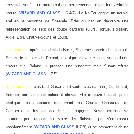
chez soi, sauf… un match nul qui met cependant à jour leur véritable
nature (
WIZARD AND GLASS
II-6-4/7). Le Ka-Tet gagne un nouvel
ami en la personne de Sheemie. Près du bar, on découvre une
représentation de sept des douze gardiens (Ours, Tortue, Poisson,
Aigle, Lion, Chauve-Souris et Loup).
Une semaine
après l’incident du Bar K, Sheemie apporte des fleurs à
Susan de la part de Roland, en signe d’excuse pour son attitude
envers elle. Roland lui propose une rencontre mais Susan refuse
(
WIZARD AND GLASS
II-7-5).
Deux
semaines
plus tard, Susan se dispute avec sa tante, Cordelia et,
frustrée, part faire une balade à cheval. Elle retrouve Roland qui lui
explique ses soupçons concernant les Grands Chasseurs de
Cercueils et les raisons de ses soupçons. Susan explique sa
situation part rapport au Maire. Ils finissent par s’embrasser
passionnément (
WIZARD AND GLASS
II-7-8) et se promettent de ne