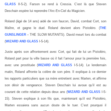
GLASS
II-5-2). Farson se rend à Cressia. C’est là que Steven
Deschain espère lui reprendre l’Arc-En-Ciel du Magicien.
Roland (âgé de 14 ans) aidé de son faucon, David, combat Cort, son
Maître, et gagne le duel. Roland devient alors Pistoléro. (
THE
GUNSLINGER
– THE SLOW MUTANTS). David meurt lors du combat
(
WIZARD AND GLASS
I-5-14).
Juste après son affrontement avec Cort, qui fait de lui un Pistoléro,
Roland part pour la ville basse où il fait l’amour pour la première fois,
avec une prostituée (
WIZARD AND GLASS
I-5-14). Le lendemain
matin, Roland affronte la colère de son père. Il explique à ce dernier
les rapports particuliers que sa mère entretient avec Marten, et affirme
son désir de vengeance. Steven Deschain lui avoue qu’il est au
courant de cette relation depuis deux ans (
WIZARD AND GLASS
I-5-
15). Steven explique à son fils que, maintenant qu’il est Pistoléro,
Marten essaiera sans aucun doute de le tuer. C’est pourquoi il