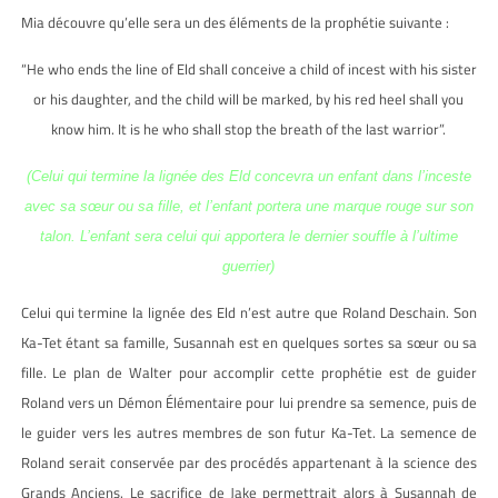
Mia découvre qu’elle sera un des éléments de la prophétie suivante :
“He who ends the line of Eld shall conceive a child of incest with his sister
or his daughter, and the child will be marked, by his red heel shall you
know him. It is he who shall stop the breath of the last warrior”.
(Celui qui termine la lignée des Eld concevra un enfant dans l’inceste
avec sa sœur ou sa fille, et l’enfant portera une marque rouge sur son
talon. L’enfant sera celui qui apportera le dernier souffle à l’ultime
guerrier)
Celui qui termine la lignée des Eld n’est autre que Roland Deschain. Son
Ka-Tet étant sa famille, Susannah est en quelques sortes sa sœur ou sa
fille. Le plan de Walter pour accomplir cette prophétie est de guider
Roland vers un Démon Élémentaire pour lui prendre sa semence, puis de
le guider vers les autres membres de son futur Ka-Tet. La semence de
Roland serait conservée par des procédés appartenant à la science des
Grands Anciens. Le sacrifice de Jake permettrait alors à Susannah de