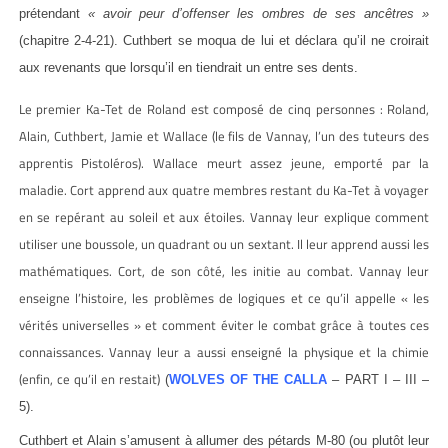
prétendant
« avoir peur d’offenser les ombres de ses ancêtres »
(chapitre 2-4-21). Cuthbert se moqua de lui et déclara qu’il ne croirait
aux revenants que lorsqu’il en tiendrait un entre ses dents.
Le premier Ka-Tet de Roland est composé de cinq personnes : Roland,
Alain, Cuthbert, Jamie et Wallace (le fils de Vannay, l’un des tuteurs des
apprentis Pistoléros). Wallace meurt assez jeune, emporté par la
maladie. Cort apprend aux quatre membres restant du Ka-Tet à voyager
en se repérant au soleil et aux étoiles. Vannay leur explique comment
utiliser une boussole, un quadrant ou un sextant. Il leur apprend aussi les
mathématiques. Cort, de son côté, les initie au combat. Vannay leur
enseigne l’histoire, les problèmes de logiques et ce qu’il appelle « les
vérités universelles » et comment éviter le combat grâce à toutes ces
connaissances. Vannay leur a aussi enseigné la physique et la chimie
(enfin, ce qu’il en restait)
(
WOLVES OF THE CALLA
– PART I – III –
5).
Cuthbert et Alain s’amusent à allumer des pétards M-80 (ou plutôt leur