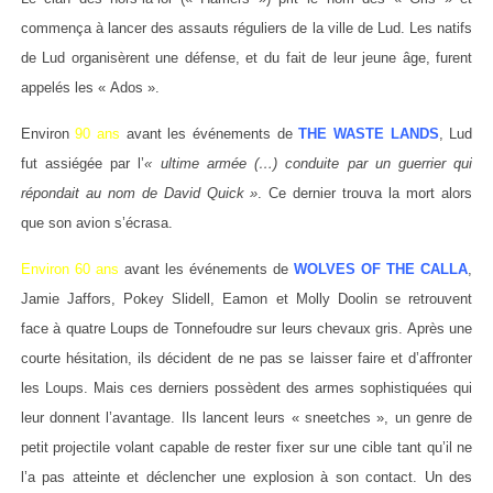
commença à lancer des assauts réguliers de la ville de Lud. Les natifs
de Lud organisèrent une défense, et du fait de leur jeune âge, furent
appelés les « Ados ».
Environ
90 ans
avant les événements de
THE WASTE LANDS
, Lud
fut assiégée par l’
« ultime armée (…) conduite par un guerrier qui
répondait au nom de David Quick »
. Ce dernier trouva la mort alors
que son avion s’écrasa.
Environ 60 ans
avant les événements de
WOLVES OF THE CALLA
,
Jamie Jaffors, Pokey Slidell, Eamon et Molly Doolin se retrouvent
face à quatre Loups de Tonnefoudre sur leurs chevaux gris. Après une
courte hésitation, ils décident de ne pas se laisser faire et d’affronter
les Loups. Mais ces derniers possèdent des armes sophistiquées qui
leur donnent l’avantage. Ils lancent leurs « sneetches », un genre de
petit projectile volant capable de rester fixer sur une cible tant qu’il ne
l’a pas atteinte et déclencher une explosion à son contact. Un des