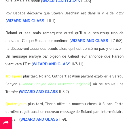
plus jamais se revoir (
WIZARD AND GLASS
II-9-5).
Roy Depape découvre que Steven Deschain est dans la ville de Ritzy
(
WIZARD AND GLASS
II-8-1).
Roland et ses amis remarquent aussi qu’il y a beaucoup trop de
chevaux. Ce que Susan leur confirme (
WIZARD AND GLASS
II-7-6/8).
Ils découvrent aussi des bœufs alors qu’il est censé ne pas y en avoir.
Un message envoyé par pigeon de Gilead leur annonce que Farson
vient vers l’Est (
WIZARD AND GLASS
II-7-11).
Trois jours
plus tard, Roland, Cuthbert et Alain partent explorer le Verrou
Canyon (
Eyebolt Canyon dans la version originale
) où se trouve une
Tramée
(
WIZARD AND GLASS
II-8-2).
Quatre jours
plus tard, Thorin offre un nouveau cheval à Susan. Cette
dernière reçoit aussi un nouveau message de Roland par l’intermédiaire
de Alain
(
WIZARD AND GLASS
II-9).