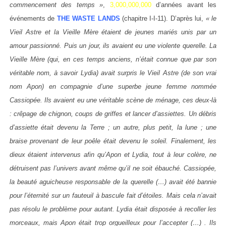
commencement des temps »
,
3,000,000,000
d’années avant les
événements de
THE WASTE LANDS
(chapitre I-I-11). D’après lui,
« le
Vieil Astre et la Vieille Mère étaient de jeunes mariés unis par un
amour passionné. Puis un jour, ils avaient eu une violente querelle. La
Vieille Mère (qui, en ces temps anciens, n’était connue que par son
véritable nom, à savoir Lydia) avait surpris le Vieil Astre (de son vrai
nom Apon) en compagnie d’une superbe jeune femme nommée
Cassiopée. Ils avaient eu une véritable scène de ménage, ces deux-là
: crêpage de chignon, coups de griffes et lancer d’assiettes. Un débris
d’assiette était devenu la Terre ; un autre, plus petit, la lune ; une
braise provenant de leur poêle était devenu le soleil. Finalement, les
dieux étaient intervenus afin qu’Apon et Lydia, tout à leur colère, ne
détruisent pas l’univers avant même qu’il ne soit ébauché. Cassiopée,
la beauté aguicheuse responsable de la querelle (…) avait été bannie
pour l’éternité sur un fauteuil à bascule fait d’étoiles. Mais cela n’avait
pas résolu le problème pour autant. Lydia était disposée à recoller les
morceaux, mais Apon était trop orgueilleux pour l’accepter (…) . Ils