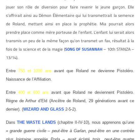
jouer son rôle de diversion pour faire revenir le jeune garçon. Elle
s’offrirait ainsi au Démon Élémentaire qui lui transmettrait la semence
de Roland, mettant ainsi en place la prophétie. Mia pourrait alors
prendre place comme mère porteuse de l’enfant. L’enfant lui serait alors
transmis un peu de la même façon qu’on transmet un fax, résultat à la
fois de la science et de la magie (
SONG OF SUSANNAH
– 10th STANZA –
13/14).
Entre
750 et 1000 ans
avant que Roland ne devienne Pistoléro.
Naissance de l’Affiliation.
Entre
400 et 600 ans
avant que Roland ne deviennent Pistoléro.
Règne de Arthur d’Eld (Ancêtre de Roland, 29 générations avant ce
dernier). (
WIZARD AND GLASS
2-5-2).
Dans
THE WASTE LANDS
(chapitre II-IV-10), nous apprenons qu’une
«
grande guerre civile – peut-être à Garlan, peut-être en une contrée
plus lointaine appelée Porla – avait éclaté trois, peut-être quatre