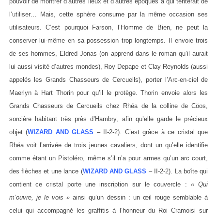
pouvoir de montrer d’autres lieux et d’autres époques à qui tenterait de
l’utiliser… Mais, cette sphère consume par la même occasion ses
utilisateurs. C’est pourquoi Farson, l’Homme de Bien, ne peut la
conserver lui-même en sa possession trop longtemps. Il envoie trois
de ses hommes, Eldred Jonas (on apprend dans le roman qu’il aurait
lui aussi visité d’autres mondes), Roy Depape et Clay Reynolds (aussi
appelés les Grands Chasseurs de Cercueils), porter l’Arc-en-ciel de
Maerlyn à Hart Thorin pour qu’il le protège. Thorin envoie alors les
Grands Chasseurs de Cercueils chez Rhéa de la colline de Cöos,
sorcière habitant très près d’Hambry, afin qu’elle garde le précieux
objet (
WIZARD AND GLASS
– II-2-2). C’est grâce à ce cristal que
Rhéa voit l’arrivée de trois jeunes cavaliers, dont un qu’elle identifie
comme étant un Pistoléro, même s’il n’a pour armes qu’un arc court,
des flèches et une lance (
WIZARD AND GLASS
– II-2-2). La boîte qui
contient ce cristal porte une inscription sur le couvercle :
« Qui
m’ouvre, je le vois »
ainsi qu’un dessin : un œil rouge semblable à
celui qui accompagné les graffitis à l’honneur du Roi Cramoisi sur