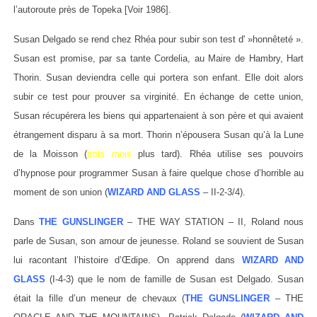
l’autoroute près de Topeka [Voir 1986].
Susan Delgado se rend chez Rhéa pour subir son test d' »honnêteté ».
Susan est promise, par sa tante Cordelia, au Maire de Hambry, Hart
Thorin. Susan deviendra celle qui portera son enfant. Elle doit alors
subir ce test pour prouver sa virginité. En échange de cette union,
Susan récupérera les biens qui appartenaient à son père et qui avaient
étrangement disparu à sa mort. Thorin n’épousera Susan qu’à la Lune
de la Moisson (
trois mois
plus tard). Rhéa utilise ses pouvoirs
d’hypnose pour programmer Susan à faire quelque chose d’horrible au
moment de son union (
WIZARD AND GLASS
– II-2-3/4).
Dans
THE GUNSLINGER
– THE WAY STATION – II, Roland nous
parle de Susan, son amour de jeunesse. Roland se souvient de Susan
lui racontant l’histoire d’Œdipe. On apprend dans
WIZARD AND
GLASS
(I-4-3) que le nom de famille de Susan est Delgado. Susan
était la fille d’un meneur de chevaux (
THE GUNSLINGER
– THE