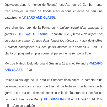
équivalent dans le monde de Roland) jusqu’au jour où Cuthbert tente
d’en envoyer un avec sa fronde mais échoue et évite de peu une
catastrophe (
WIZARD AND GLASS
).
Lors d’un des jeux de la Foire, un
« bigleux coiffé d’un chapeau à
grelots »
(
THE WASTE LANDS
– chapitre II-V-2) tenta
« de duper Cort
en volant le carnet du juge dans lequel les réponses »
aux devinettes
« étaient consignées sur des petits morceaux d’écorces »
. Cort lui
planta un poignard en plein cœur et personne ne remporta l’oie.
Mort de Patrick Delgado quand Susan a 11 ans et Roland 9 (
WIZARD
AND GLASS
II-2-3)
Roland (alors âgé de 11 ans) et Cuthbert découvrent le complot d’un
cuisinier, répondant au nom de Hax, et de Robeson, un homme de la
garde. Leur but est d’empoisonner la ville de Taunton tout entière au
nom de l’Homme de Bien (
THE GUNSLINGER
– THE WAY STATION
– II – Version corrigée –
Note
: Dans l’ancienne version, il s’agissait de