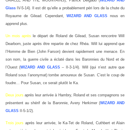
ORACLE AND THE MOUNTAINS), Patrick Delgado (
WIZARD AND
Glass
IV-5-14). Il est dit qu’elle a probablement péri lors de la chute du
Royaume de Gilead. Cependant,
WIZARD AND GLASS
nous en
apprend plus.
Un mois après
le départ de Roland de Gilead, Susan rencontre Will
Dearborn, juste après être repartie de chez Rhéa. Will lui apprend que
l’Homme de Bien (John Farson) devient rapidement une menace. En
son nom, la guerre civile a éclaté dans les Baronnies du Nord et de
l’Ouest (
WIZARD AND GLASS
– II-3-1/4). Will (qui n’est autre que
Roland sous l’anonymat) tombe amoureux de Susan. C’est le coup de
foudre… Pour Susan, ce serait plutôt le Ka.
Deux jours
après leur arrivée à Hambry, Roland et ses compagnons se
présentent au shérif de la Baronnie, Avery Herkimer (
WIZARD AND
GLASS
II-5-1/2).
Trois jours
après leur arrivée, le Ka-Tet de Roland, Cuthbert et Alain