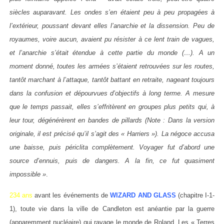
siècles auparavant. Les ondes s’en étaient peu à peu propagées à
l’extérieur, poussant devant elles l’anarchie et la dissension. Peu de
royaumes, voire aucun, avaient pu résister à ce lent train de vagues,
et l’anarchie s’était étendue à cette partie du monde (…). A un
moment donné, toutes les armées s’étaient retrouvées sur les routes,
tantôt marchant à l’attaque, tantôt battant en retraite, nageant toujours
dans la confusion et dépourvues d’objectifs à long terme. A mesure
que le temps passait, elles s’effritèrent en groupes plus petits qui, à
leur tour, dégénérèrent en bandes de pillards (Note : Dans la version
originale, il est précisé qu’il s’agit des « Harriers »). La négoce accusa
une baisse, puis périclita complètement. Voyager fut d’abord une
source d’ennuis, puis de dangers. A la fin, ce fut quasiment
impossible »
.
234 ans
avant les événements de
WIZARD AND GLASS
(chapitre I-1-
1), toute vie dans la ville de Candleton est anéantie par la guerre
(apparemment nucléaire) qui ravage le monde de Roland. Les « Terres