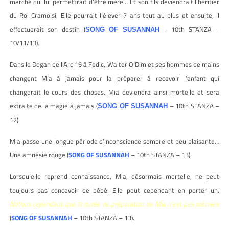
marché qui lui permettrait d’être mère… Et son fils deviendrait l’héritier
du Roi Cramoisi. Elle pourrait l’élever 7 ans tout au plus et ensuite, il
effectuerait son destin (
– 10th STANZA –
SONG OF SUSANNAH
10/11/13).
Dans le Dogan de l’Arc 16 à Fedic, Walter O’Dim et ses hommes de mains
changent Mia à jamais pour la préparer à recevoir l’enfant qui
changerait le cours des choses. Mia deviendra ainsi mortelle et sera
extraite de la magie à jamais (
– 10th STANZA –
SONG OF SUSANNAH
12).
Mia passe une longue période d’inconscience sombre et peu plaisante…
Une amnésie rouge (
SONG OF SUSANNAH
– 10th STANZA – 13).
Lorsqu’elle reprend connaissance, Mia, désormais mortelle, ne peut
toujours pas concevoir de bébé. Elle peut cependant en porter un.
Notons cependant que la durée de préparation de Mia n’est pas précisée
(
SONG OF SUSANNAH
– 10th STANZA – 13).