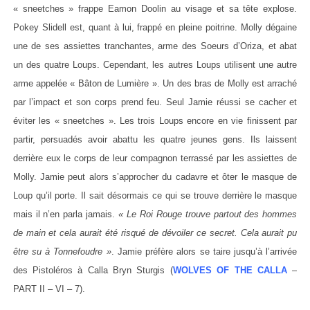
« sneetches » frappe Eamon Doolin au visage et sa tête explose.
Pokey Slidell est, quant à lui, frappé en pleine poitrine. Molly dégaine
une de ses assiettes tranchantes, arme des Soeurs d’Oriza, et abat
un des quatre Loups. Cependant, les autres Loups utilisent une autre
arme appelée « Bâton de Lumière ». Un des bras de Molly est arraché
par l’impact et son corps prend feu. Seul Jamie réussi se cacher et
éviter les « sneetches ». Les trois Loups encore en vie finissent par
partir, persuadés avoir abattu les quatre jeunes gens. Ils laissent
derrière eux le corps de leur compagnon terrassé par les assiettes de
Molly. Jamie peut alors s’approcher du cadavre et ôter le masque de
Loup qu’il porte. Il sait désormais ce qui se trouve derrière le masque
mais il n’en parla jamais.
« Le Roi Rouge trouve partout des hommes
de main et cela aurait été risqué de dévoiler ce secret. Cela aurait pu
être su à Tonnefoudre »
. Jamie préfère alors se taire jusqu’à l’arrivée
des Pistoléros à Calla Bryn Sturgis (
WOLVES OF THE CALLA
–
PART II – VI – 7).