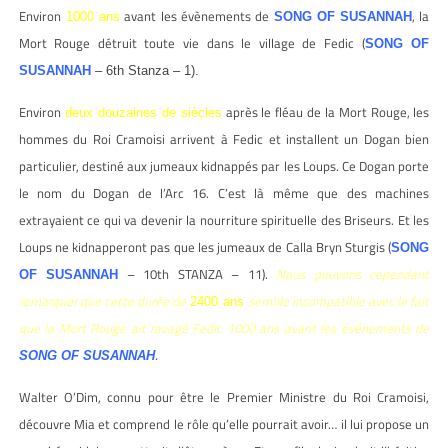
Environ
avant les évènements de
, la
1000 ans
SONG OF SUSANNAH
Mort Rouge détruit toute vie dans le village de Fedic (
SONG OF
SUSANNAH
– 6th Stanza – 1).
Environ
après le fléau de la Mort Rouge, les
deux douzaines de siècles
hommes du Roi Cramoisi arrivent à Fedic et installent un Dogan bien
particulier, destiné aux jumeaux kidnappés par les Loups. Ce Dogan porte
le nom du Dogan de l’Arc 16. C’est là même que des machines
extrayaient ce qui va devenir la nourriture spirituelle des Briseurs. Et les
Loups ne kidnapperont pas que les jumeaux de Calla Bryn Sturgis (
SONG
– 10th STANZA – 11).
Nous pouvons cependant
OF SUSANNAH
remarquer que cette durée de
semble incompatible avec le fait
2400 ans
que la Mort Rouge ait ravagé Fedic 1000 ans avant les événements de
.
SONG OF SUSANNAH
Walter O’Dim, connu pour être le Premier Ministre du Roi Cramoisi,
découvre Mia et comprend le rôle qu’elle pourrait avoir… il lui propose un