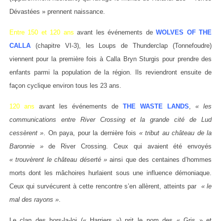
Dévastées » prennent naissance.
Entre 150 et 120 ans
avant les événements de
WOLVES OF THE
CALLA
(chapitre VI-3), les Loups de Thunderclap (Tonnefoudre)
viennent pour la première fois à Calla Bryn Sturgis pour prendre des
enfants parmi la population de la région. Ils reviendront ensuite de
façon cyclique environ tous les 23 ans.
120 ans
avant les événements de
THE WASTE LANDS
,
« les
communications entre River Crossing et la grande cité de Lud
cessèrent »
. On paya, pour la dernière fois
« tribut au château de la
Baronnie »
de River Crossing. Ceux qui avaient été envoyés
« trouvèrent le château déserté »
ainsi que des centaines d’hommes
morts dont les mâchoires hurlaient sous une influence démoniaque.
Ceux qui survécurent à cette rencontre s’en allèrent, atteints par
« le
mal des rayons »
.
Le clan des hors-la-loi (« Harriers ») prit le nom des « Gris » et