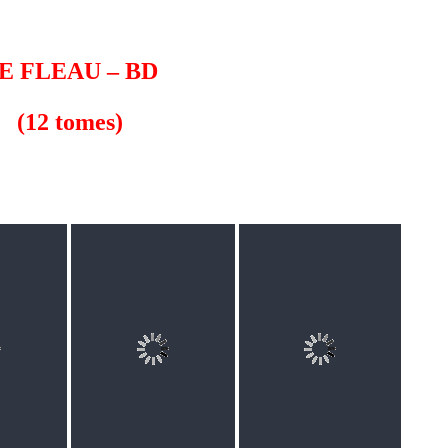
E FLEAU
– BD
(12 tomes)