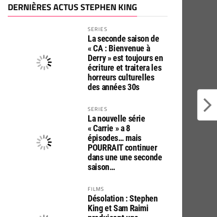
DERNIÈRES ACTUS STEPHEN KING
SERIES
La seconde saison de
« CA : Bienvenue à
Derry » est toujours en
écriture et traitera les
horreurs culturelles
des années 30s
SERIES
La nouvelle série
« Carrie » a 8
épisodes… mais
POURRAIT continuer
dans une une seconde
saison…
FILMS
Désolation : Stephen
King et Sam Raimi