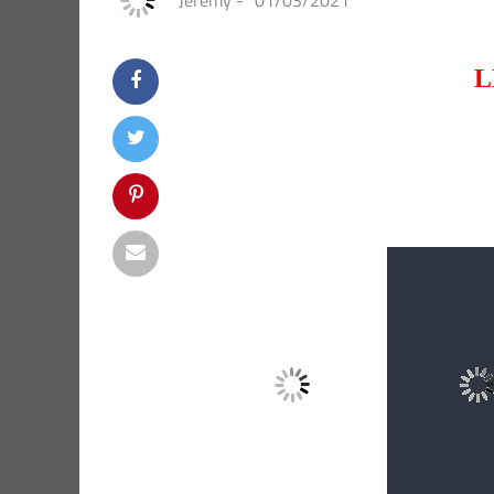
Jeremy
-
01/03/2021
L