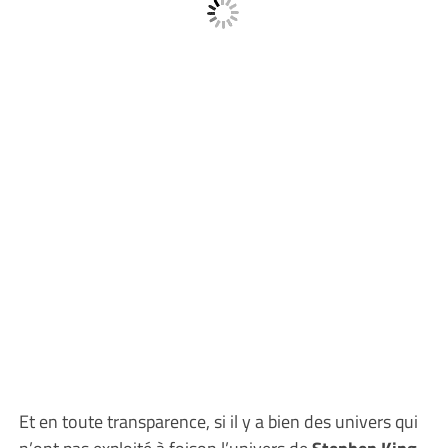
Et en toute transparence, si il y a bien des univers qui
n’ont pas exploité à foison l’univers de
Stephen King
,