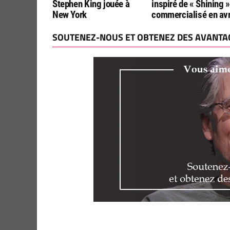
Stephen King jouée à
inspiré de « Shining »
New York
commercialisé en avr
SOUTENEZ-NOUS ET OBTENEZ DES AVANTAG