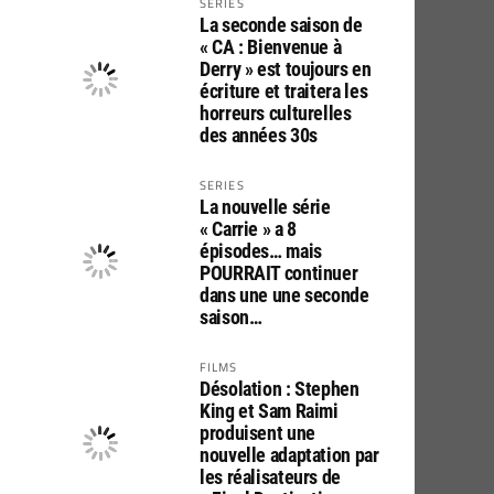
SERIES
La seconde saison de
« CA : Bienvenue à
Derry » est toujours en
écriture et traitera les
horreurs culturelles
des années 30s
SERIES
La nouvelle série
« Carrie » a 8
épisodes… mais
POURRAIT continuer
dans une une seconde
saison…
FILMS
Désolation : Stephen
King et Sam Raimi
produisent une
nouvelle adaptation par
les réalisateurs de