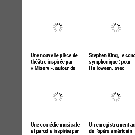
Une nouvelle pièce de
Stephen King, le con
théâtre inspirée par
symphonique : pour
« Misery », autour de
Halloween, avec
Toulouse
l’autorisation officiel
de Stephen King
Une comédie musicale
Un enregistrement a
et parodie inspirée par
de l’opéra américain