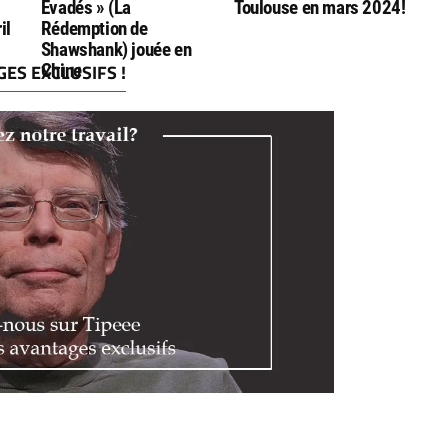
Evadés » (La
Toulouse en mars 2024!
il
Rédemption de
Shawshank) jouée en
ES EXCLUSIFS !
Chine