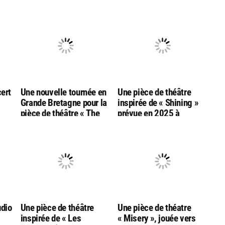
cert
Une nouvelle tournée en
Une pièce de théâtre
Grande Bretagne pour la
inspirée de « Shining »
pièce de théâtre « The
prévue en 2025 à
le
Shawshank
Londres… par l’équipe de
Redemption » (Les
la pièce « Harry Potter et
Evadés)
l’enfant maudit »
udio
Une pièce de théâtre
Une pièce de théatre
inspirée de « Les
« Misery », jouée vers