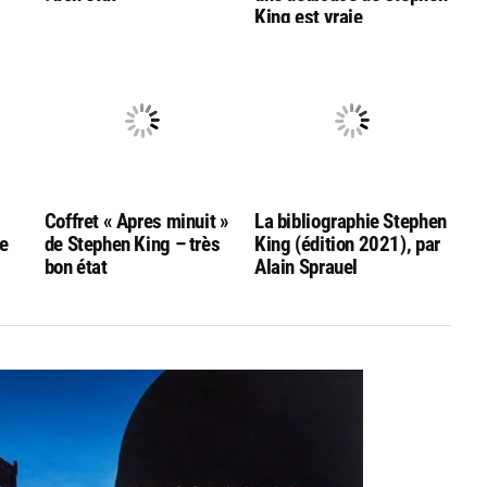
King est vraie
Coffret « Apres minuit »
La bibliographie Stephen
ge
de Stephen King – très
King (édition 2021), par
bon état
Alain Sprauel