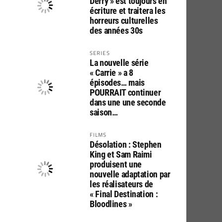
Derry » est toujours en
écriture et traitera les
horreurs culturelles
des années 30s
SERIES
La nouvelle série
« Carrie » a 8
épisodes… mais
POURRAIT continuer
dans une une seconde
saison…
FILMS
Désolation : Stephen
King et Sam Raimi
produisent une
nouvelle adaptation par
les réalisateurs de
« Final Destination :
Bloodlines »