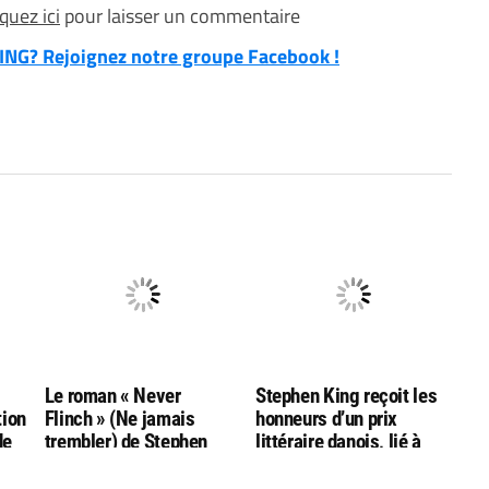
iquez ici
pour laisser un commentaire
NG? Rejoignez notre groupe Facebook !
g
Le roman « Never
Stephen King reçoit les
tion
Flinch » (Ne jamais
honneurs d’un prix
de
trembler) de Stephen
littéraire danois, lié à
King nommé aux
l’auteur Hans Christian
Goodreads Choice
Andersen