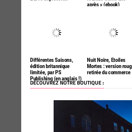
après » (ebook)
Différentes Saisons,
Nuit Noire, Etoiles
édition britannique
Mortes : version rou
limitée, par PS
retirée du commerce
Publishing (en anglais !)
DÉCOUVREZ NOTRE BOUTIQUE :