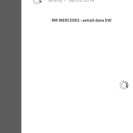
Jeremy
-
08/05/2014
MR MERCEDES : extrait dans EW