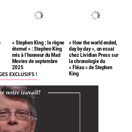
Awards
e
« Stephen King : le règne
« How the world ended,
»
éternel » : Stephen King
day by day », un essai
mis à l’honneur du Mad
chez Lividian Press sur
Movies de septembre
la chronologie du
2025
« Fléau » de Stephen
ES EXCLUSIFS !
King