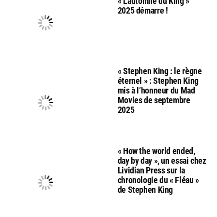
« L’automne du King »
2025 démarre !
« Stephen King : le règne
éternel » : Stephen King
mis à l’honneur du Mad
Movies de septembre
2025
« How the world ended,
day by day », un essai chez
Lividian Press sur la
chronologie du « Fléau »
de Stephen King