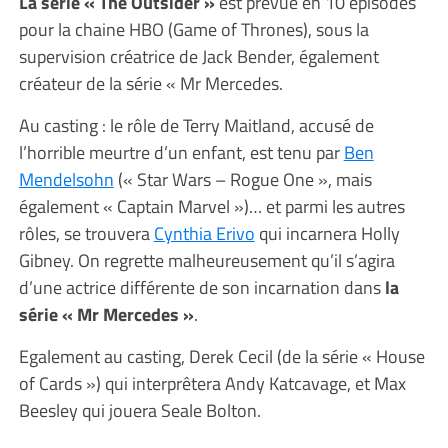
La série « The Outsider »
est prévue en 10 épisodes
pour la chaine HBO (Game of Thrones), sous la
supervision créatrice de Jack Bender, également
créateur de la série « Mr Mercedes.
Au casting : le rôle de Terry Maitland, accusé de
l’horrible meurtre d’un enfant, est tenu par
Ben
Mendelsohn
(« Star Wars – Rogue One », mais
également « Captain Marvel »)… et parmi les autres
rôles, se trouvera
Cynthia Erivo
qui incarnera Holly
Gibney. On regrette malheureusement qu’il s’agira
d’une actrice différente de son incarnation dans
la
série « Mr Mercedes »
.
Egalement au casting, Derek Cecil (de la série « House
of Cards ») qui interprêtera Andy Katcavage, et Max
Beesley qui jouera Seale Bolton.