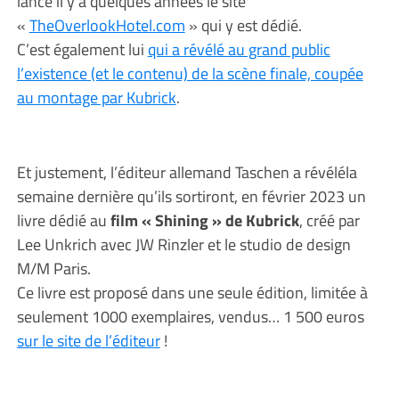
lancé il y a quelques années le site
«
TheOverlookHotel.com
» qui y est dédié.
C’est également lui
qui a révélé au grand public
l’existence (et le contenu) de la scène finale, coupée
au montage par Kubrick
.
Et justement, l’éditeur allemand Taschen a révéléla
semaine dernière qu’ils sortiront, en février 2023 un
livre dédié au
film « Shining » de Kubrick
, créé par
Lee Unkrich avec JW Rinzler et le studio de design
M/M Paris.
Ce livre est proposé dans une seule édition, limitée à
seulement 1000 exemplaires, vendus… 1 500 euros
sur le site de l’éditeur
!